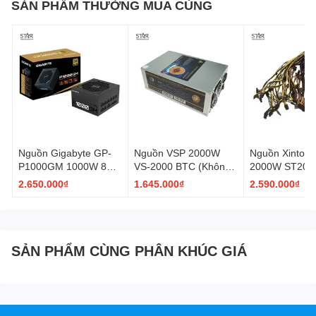
SẢN PHẨM THƯỜNG MUA CÙNG
Nguồn Gigabyte GP-
Nguồn VSP 2000W
Nguồn Xinton
P1000GM 1000W 80
VS-2000 BTC (Không
2000W ST200
Plus Gold Full Modular
Box)
90 Plus Gold 
2.650.000₫
1.645.000₫
2.590.000₫
Box)
SẢN PHẨM CÙNG PHÂN KHÚC GIÁ