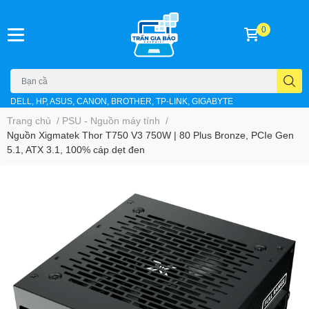
0
DELL, HP, ASUS, CANON, BROTHER, TP-LINK, GIGABYTE
Trang chủ
/
PSU - Nguồn máy tính
/
Nguồn Xigmatek Thor T750 V3 750W | 80 Plus Bronze, PCIe Gen
5.1, ATX 3.1, 100% cáp dẹt đen