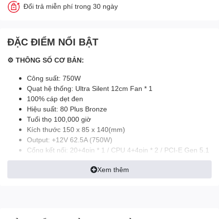
Đổi trả miễn phí trong 30 ngày
ĐẶC ĐIỂM NỔI BẬT
⚙ THÔNG SỐ CƠ BẢN:
Công suất: 750W
Quạt hệ thống: Ultra Silent 12cm Fan * 1
100% cáp dẹt đen
Hiệu suất: 80 Plus Bronze
Tuổi thọ 100,000 giờ
Kích thước 150 x 85 x 140(mm)
Output: +12V 62.5A (750W)
Cổng kết nối: 20+4pin * 1 / CPU 4+4pin * 2 / PCI-E Gen 5.1
*1 / PCI-E 6+2pin * 4 / SATA * 6 / Molex 4pin * 3
Xem thêm
MÔ TẢ SẢN PHẨM