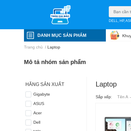
DELL, HP, A
DANH MỤC SẢN PHẨM
Khuy
Trang chủ
/
Laptop
Mô tả nhóm sản phẩm
Laptop
HÃNG SẢN XUẤT
Gigabyte
Sắp xếp:
Tên A 
ASUS
Acer
Dell