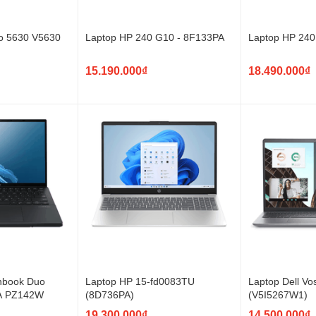
ro 5630 V5630
Laptop HP 240 G10 - 8F133PA
Laptop HP 240
15.190.000₫
18.490.000₫
nbook Duo
Laptop HP 15-fd0083TU
Laptop Dell Vo
A PZ142W
(8D736PA)
(V5I5267W1)
19.300.000₫
14.500.000₫