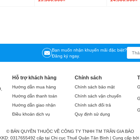
Bạn muốn nhận khuyến mãi đặc biệt?
Đăng ký ngay.
Hỗ trợ khách hàng
Chính sách
T
Hướng dẫn mua hàng
Chính sách bảo mật
G
,
Hướng dẫn thanh toán
Chính sách vận chuyển
G
Hướng dẫn giao nhận
Chính sách đổi trả
G
Điều khoản dịch vụ
Quy định sử dụng
© BẢN QUYỀN THUỘC VỀ CÔNG TY TNHH TM TRẦN GIA BẢO
KD: 0317655492 cấp tại Chi cục Thuế Quận Tân Bình | Cung cấp bở