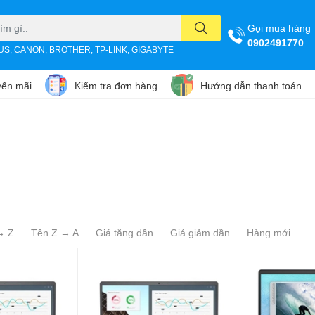
Gọi mua hàng
0902491770
SUS, CANON, BROTHER, TP-LINK, GIGABYTE
ến mãi
Kiểm tra đơn hàng
Hướng dẫn thanh toán
→ Z
Tên Z → A
Giá tăng dần
Giá giảm dần
Hàng mới