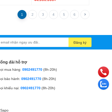
1
2
3
4
5
6
Đăng ký
ổng đài hỗ trợ
ọi mua hàng:
0902491770
(8h-20h)
ọi bảo hành:
0902491770
(8h-20h)
ọi khiếu nại:
0902491770
(8h-20h)
i
Sapo