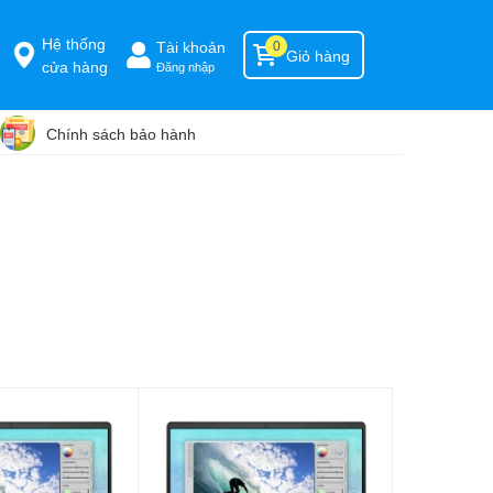
Hệ thống
Tài khoản
0
Giỏ hàng
cửa hàng
Đăng nhập
Chính sách bảo hành