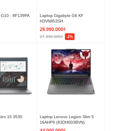
 G10 - 8F139PA
Laptop Gigabyte G6 KF
H3VN853SH
26.990.000₫
27.390.000₫
-2%
stro 15 3530
Laptop Lenovo Legion Slim 5
16AHP9 (83DH003BVN)
44.000.000₫