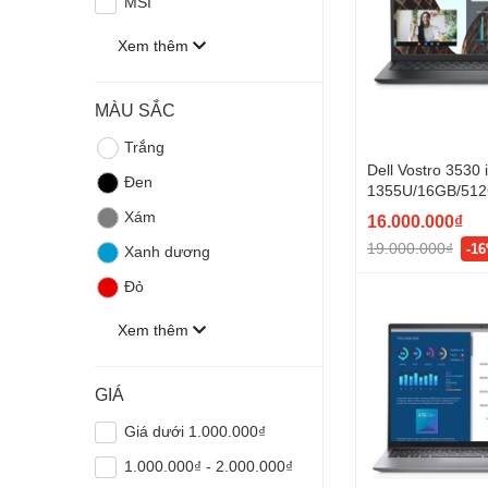
MSI
Xem thêm
MÀU SẮC
Trắng
Dell Vostro 3530 
Đen
1355U/16GB/51
SSD/15.6"FHD 12
Xám
16.000.000₫
- BH 12T
19.000.000₫
-1
Xanh dương
Đỏ
Xem thêm
GIÁ
Giá dưới 1.000.000₫
1.000.000₫ - 2.000.000₫