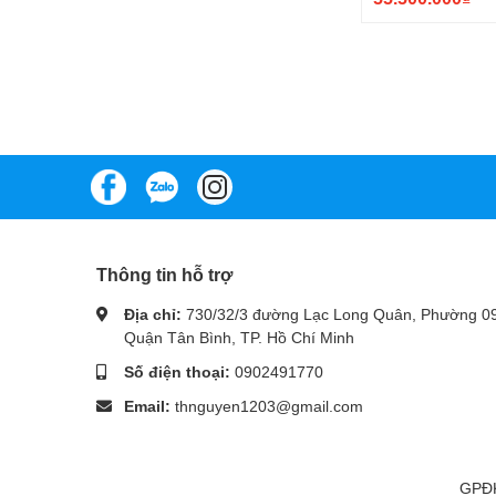
Thông tin hỗ trợ
Địa chỉ:
730/32/3 đường Lạc Long Quân, Phường 09
Quận Tân Bình, TP. Hồ Chí Minh
Số điện thoại:
0902491770
Email:
thnguyen1203@gmail.com
GPĐK