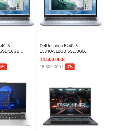
440 i5-
Dell Inspiron 5440 i5-
 SSD/16GB
1334U/512GB SSD/8GB
D/Win11/CARBON
DDR5/14" FHD/Win11/CARBON
14.500.000₫
hím)
BLACK (đèn phím)
15.500.000₫
-4%
-7%