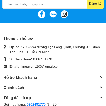
Đăng ký
Thông tin hỗ trợ
TỤ ĐIỆN CHẤT LƯỢNG CAO
Địa chỉ:
730/32/3 đường Lạc Long Quân, Phường 09, Quận
Tân Bình, TP. Hồ Chí Minh
CỦA NHẬT BẢN
Số điện thoại:
0902491770
Các tụ điện chính là tụ điện chất lượng cao của Nhật Bản, để tạo
Email:
thnguyen1203@gmail.com
ra hiệu suất hiệu quả và đảm bảo độ tin cậy lâu hơn.
Hỗ trợ khách hàng
Chính sách
Tổng đài hỗ trợ
Gọi mua hàng:
0902491770
(8h-20h)