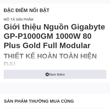
ĐẶC ĐIỂM NỔI BẬT
MÔ TẢ SẢN PHẨM
Giới thiệu Nguồn Gigabyte
GP-P1000GM 1000W 80
Plus Gold Full Modular
THIẾT KẾ HOÀN TOÀN HIỆN
ĐẠI
Tất cả các cáp dẹt màu đen là thiết kế mô-đun. Chỉ lắp đặt các
Xem thêm
loại cáp bạn cần để giảm sự lộn xộn, để tăng luồng không khí và
cải thiện hiệu suất nhiệt của khung gầm.
SẢN PHẨM THƯỜNG MUA CÙNG