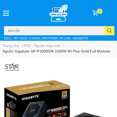
0
DELL, HP, ASUS, CANON, BROTHER, TP-LINK, GIGABYTE
Trang chủ
/
PSU - Nguồn máy tính
/
Nguồn Gigabyte GP-P1000GM 1000W 80 Plus Gold Full Modular