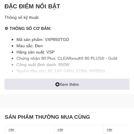
ĐẶC ĐIỂM NỔI BẬT
Thông số kỹ thuật
⚙ THÔNG SỐ CƠ BẢN:
Mã sản phẩm: VXP850TGD
Màu sắc: Đen
Hãng sản xuất: VSP
Chứng nhận 80 Plus: CLEAResult® 80 PLUS® - Gold
Công suất định danh: 850W
Nguồn đầu vào: AC 100~240V, 12/6A, 60/50Hz
Kích thước: ATX - 165 x 150 x 86 (mm)
Loại quạt: Quạt FDP kích thước 120mm vận hành êm ái và
Xem thêm
hiệu quả
Tính năng bảo vệ: OCP/OVP/UVP/OPP/SCP/OTP
Active PFC: Yes
Quy chuẩn ATX3.0/PCIe 5.0: 12VHPWR: 12 + 4 pin -
550mm (VGA ATX3.1 PCI-E5.1)
SẢN PHẨM THƯỜNG MUA CÙNG
Thông số kỹ thuật