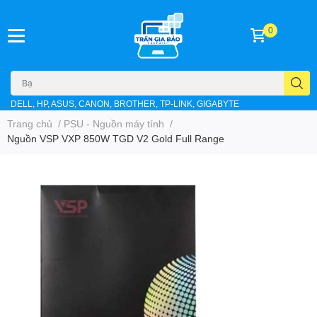
0
DELL, HP, ASUS, CANON, BROTHER, TP-LINK, GIGABYTE
Trang chủ
/
PSU - Nguồn máy tính
/
Nguồn VSP VXP 850W TGD V2 Gold Full Range