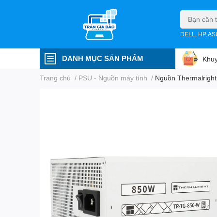
DELL, HP, A
DANH MỤC SẢN PHẨM
Khuy
Trang chủ
/
PSU - Nguồn máy tính
/
Nguồn Thermalright