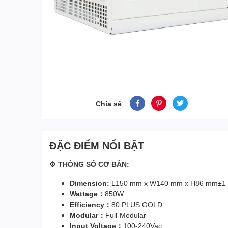
Chia sẻ
ĐẶC ĐIỂM NỔI BẬT
⚙ THÔNG SỐ CƠ BẢN:
Dimension:
L150 mm x W140 mm x H86 mm±1
Wattage：
850W
Efficiency：
80 PLUS GOLD
Modular：
Full-Modular
Input Voltage：
100-240Vac