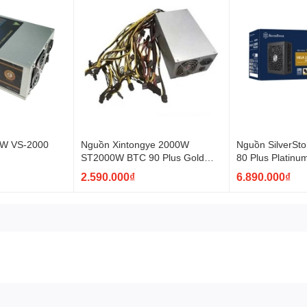
W VS-2000
Nguồn Xintongye 2000W
Nguồn SilverSt
)
ST2000W BTC 90 Plus Gold
80 Plus Platin
(Không Box)
Full Modular
2.590.000₫
6.890.000₫