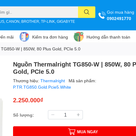
Gọi mua hàng
0902491770
SUS, CANON, BROTHER, TP-LINK, GIGABYTE
ến mãi
Kiểm tra đơn hàng
Hướng dẫn thanh toán
 TG850-W | 850W, 80 Plus Gold, PCIe 5.0
Nguồn Thermalright TG850-W | 850W, 80 P
Gold, PCIe 5.0
Thương hiệu:
Thermalright
Mã sản phẩm:
P.TR.TG850.Gold.Pcie5.White
2.250.000₫
Số lượng:
MUA NGAY