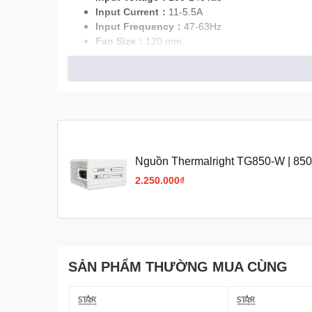
Input Current：
11-5.5A
Input Frequency：
47-63Hz
Fan Size：
120 mm
Operating Temperature：
0-40°C
MTBF：
>100K Hours
Protections：
OPP/OVP/OTP/OCP/SCP/UVP
Nguồn Thermalright TG850-W | 850
PCIe 5.0
2.250.000₫
SẢN PHẨM THƯỜNG MUA CÙNG