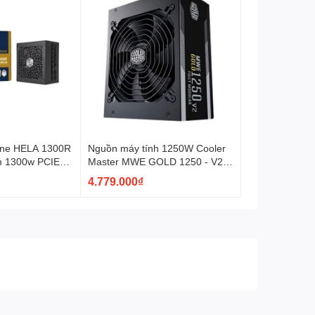
one HELA 1300R
Nguồn máy tính 1250W Cooler
um 1300w PCIE5
Master MWE GOLD 1250 - V2
ATX 3.0
4.779.000₫