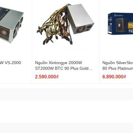
W VS-2000
Nguồn Xintongye 2000W
Nguồn SilverSt
)
ST2000W BTC 90 Plus Gold
80 Plus Platin
(Không Box)
Full Modular
2.590.000₫
6.890.000₫