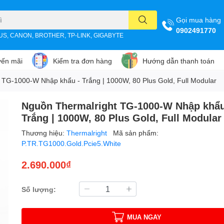
Gọi mua hàng
0902491770
SUS, CANON, BROTHER, TP-LINK, GIGABYTE
ến mãi
Kiểm tra đơn hàng
Hướng dẫn thanh toán
 TG-1000-W Nhập khẩu - Trắng | 1000W, 80 Plus Gold, Full Modular
Nguồn Thermalright TG-1000-W Nhập khẩu
Trắng | 1000W, 80 Plus Gold, Full Modular
Thương hiệu:
Thermalright
Mã sản phẩm:
P.TR.TG1000.Gold.Pcie5.White
2.690.000₫
Số lượng:
MUA NGAY