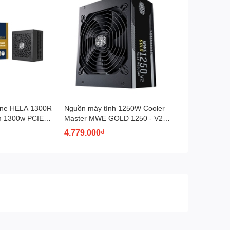
one HELA 1300R
Nguồn máy tính 1250W Cooler
um 1300w PCIE5
Master MWE GOLD 1250 - V2
ATX 3.0
4.779.000₫