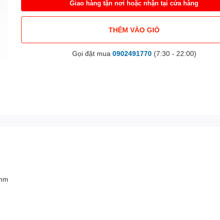
Giao hàng tận nơi hoặc nhận tại cửa hàng
THÊM VÀO GIỎ
Gọi đặt mua
0902491770
(7:30 - 22:00)
 mm