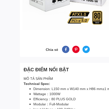
Chia sẻ
ĐẶC ĐIỂM NỔI BẬT
MÔ TẢ SẢN PHẨM
Technical Spec:
Dimension: L150 mm x W140 mm x H86 mm±1
Wattage：1000W
Efficiency：80 PLUS GOLD
Modular：Full-Modular