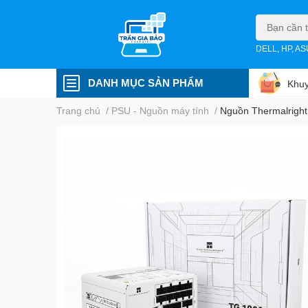
DELL, HP, A
DANH MỤC SẢN PHẨM
Khuy
Trang chủ
/
PSU - Nguồn máy tính
/
Nguồn Thermalright