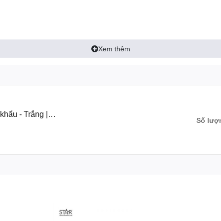
Xem thêm
hẩu - Trắng |
Số lượ
6 mm±1 mm