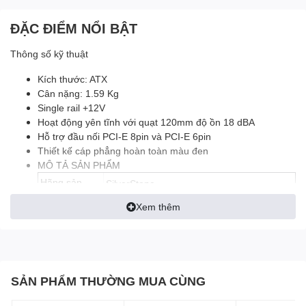
ĐẶC ĐIỂM NỔI BẬT
Thông số kỹ thuật
Kích thước: ATX
Cân nặng: 1.59 Kg
Single rail +12V
Hoạt động yên tĩnh với quạt 120mm độ ồn 18 dBA
Hỗ trợ đầu nối PCI-E 8pin và PCI-E 6pin
Thiết kế cáp phẳng hoàn toàn màu đen
MÔ TẢ SẢN PHẨM
Hãng sản
SilverStone
xuất
Xem thêm
Model
ET650-B
Điện áp đầu
100 ~ 254 V
vào
Công suất tối
650W
SẢN PHẨM THƯỜNG MUA CÙNG
đa
Quạt tản