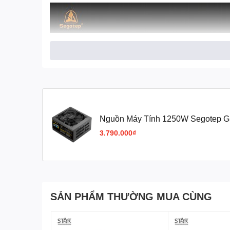
Nguồn Máy Tính 1250W Segotep G
5.0 (Đen)
3.790.000₫
SẢN PHẨM THƯỜNG MUA CÙNG