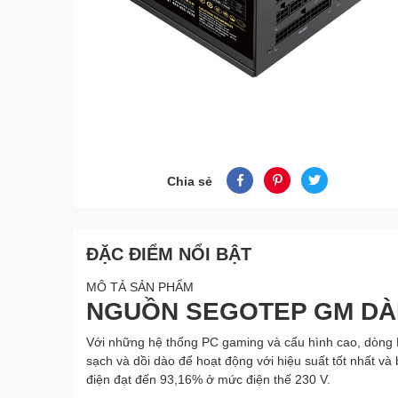
Chia sẻ
ĐẶC ĐIỂM NỔI BẬT
MÔ TẢ SẢN PHẨM
NGUỒN SEGOTEP GM DÀ
Với những hệ thống PC gaming và cấu hình cao, dòng 
sạch và dồi dào để hoạt động với hiệu suất tốt nhất v
điện đạt đến 93,16% ở mức điện thế 230 V.