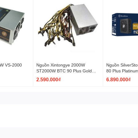
AO
W VS-2000
Nguồn Xintongye 2000W
Nguồn SilverSt
c cung cấp điện năng cho dòng card đồ họa Geforcre RTX4070 Tikể 
)
ST2000W BTC 90 Plus Gold
80 Plus Platin
g suất. Điều đó có được nhờ vào cổng cấp nguồn PCIe 5.0 trên dòng n
(Không Box)
Full Modular
2.590.000₫
6.890.000₫