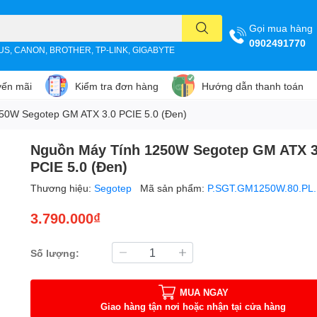
Gọi mua hàng
0902491770
SUS, CANON, BROTHER, TP-LINK, GIGABYTE
ến mãi
Kiểm tra đơn hàng
Hướng dẫn thanh toán
50W Segotep GM ATX 3.0 PCIE 5.0 (Đen)
Nguồn Máy Tính 1250W Segotep GM ATX 3
PCIE 5.0 (Đen)
Thương hiệu:
Segotep
Mã sản phẩm:
P.SGT.GM1250W.80.PL
3.790.000₫
Số lượng:
MUA NGAY
Giao hàng tận nơi hoặc nhận tại cửa hàng