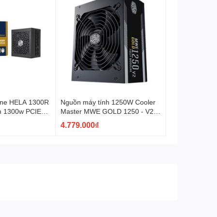
one HELA 1300R
Nguồn máy tính 1250W Cooler
cả dòng card mạnh nhất là Geforce RTX 4090 với mức
um 1300w PCIE5
Master MWE GOLD 1250 - V2
guồn máy tính GM có khả năng cung cấp nguồn điện lên
ATX 3.0
4.779.000₫