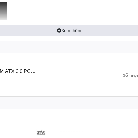
Xem thêm
M ATX 3.0 PCIE
Số lượ