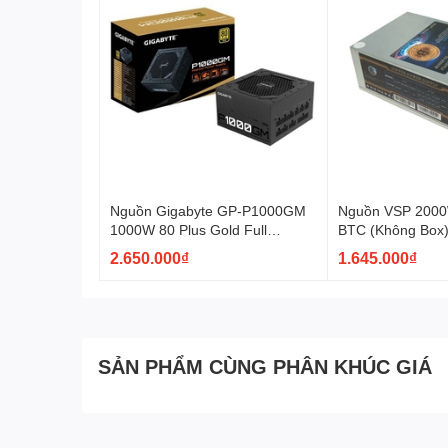
CUNG CẤP ĐIỆN NĂNG C
Nguồn Gigabyte GP-P1000GM
Nguồn VSP 2000
Dòng nguồn máy tính Segotep GM này hoàn toàn đủ sứ
1000W 80 Plus Gold Full
BTC (Không Box
tiêu thụ điện đến hơn 700 W khi hoạt động tối đa côn
Modular
2.650.000₫
1.645.000₫
1.240 W với phiên bản GM1250.\
SẢN PHẨM CÙNG PHÂN KHÚC GIÁ