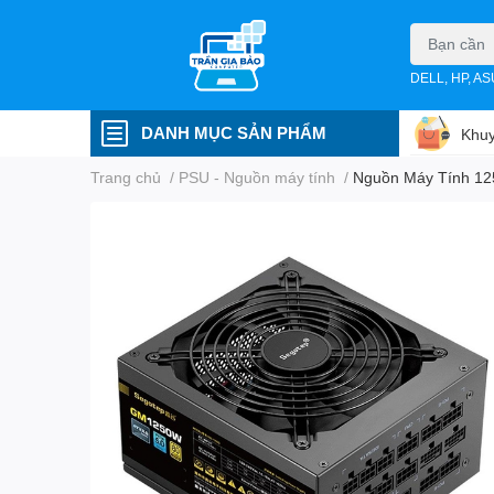
DELL, HP, A
DANH MỤC SẢN PHẨM
Khuy
Trang chủ
/
PSU - Nguồn máy tính
/
Nguồn Máy Tính 12