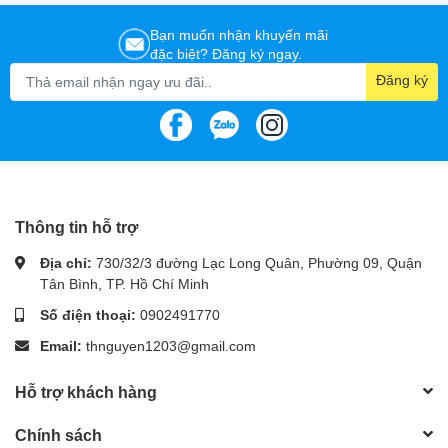
1 x 24(20+4)pin MB
Bạn muốn nhận khuyến mãi
1 x 16(12+4)pin PCIE 5.0 12VHPWR
đặc biệt? Đăng ký ngay.
Connector
2 x 8(4+4)pin CPU
Đăng ký
4 x 8(6+2) Pin PCI-E
12 x SATA
4 x Molex
Net Weight
1.66 Kgs
Gross Weight
4.68 Kgs
0-761345-11396-0 NE1300G M ATX3.0
0-761345-11397-7 NE1300G M ATX3.0
Thông tin hỗ trợ
AU
Địa chỉ:
730/32/3 đường Lạc Long Quân, Phường 09, Quận
0-761345-11398-4 NE1300G M ATX3.0
UPC#
Tân Bình, TP. Hồ Chí Minh
EC
0-761345-11399-1 NE1300G M ATX3.0
Số điện thoại:
0902491770
GB
Email:
thnguyen1203@gmail.com
0-761345-11430-1 NE1300G M ATX3.0 J
Hỗ trợ khách hàng
Chính sách