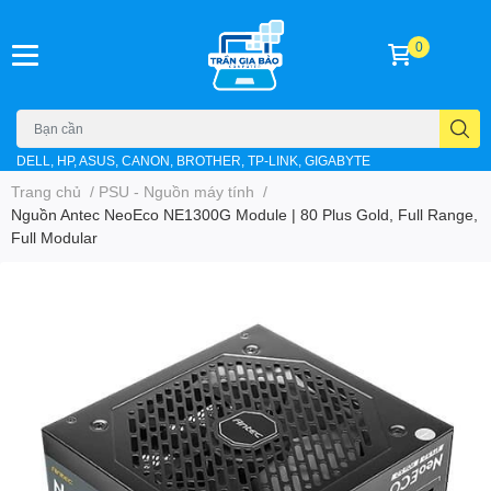
0
DELL, HP, ASUS, CANON, BROTHER, TP-LINK, GIGABYTE
Trang chủ
/
PSU - Nguồn máy tính
/
Nguồn Antec NeoEco NE1300G Module | 80 Plus Gold, Full Range,
Full Modular