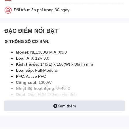
Đổi trả miễn phí trong 30 ngày
ĐẶC ĐIỂM NỔI BẬT
⚙ THÔNG SỐ CƠ BẢN:
Model
: NE1300G M ATX3.0
Loại
: ATX 12V 3.0
Kích thước
: 140(L) x 150(W) x 86(H) mm
Loại cáp
: Full-Modular
PFC
: Active PFC
Công suất
: 1300W
Nhiệt độ hoạt động
: 0~40°C
Quạt
: Quạt FDB 120mm yên tĩnh
Chứng nhận
: 80 Plus Gold
Xem thêm
Thông số kỹ thuật
Model
NE1300G M ATX3.0