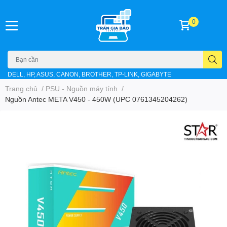
0
DELL, HP, ASUS, CANON, BROTHER, TP-LINK, GIGABYTE
Trang chủ
/
PSU - Nguồn máy tính
/
Nguồn Antec META V450 - 450W (UPC 0761345204262)