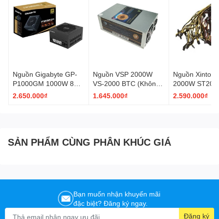
Nguồn Gigabyte GP-
Nguồn VSP 2000W
Nguồn Xinton
P1000GM 1000W 80
VS-2000 BTC (Không
2000W ST200
Plus Gold Full Modular
Box)
90 Plus Gold 
2.650.000₫
1.645.000₫
2.590.000₫
Box)
SẢN PHẨM CÙNG PHÂN KHÚC GIÁ
Bạn muốn nhận khuyến mãi
đặc biệt? Đăng ký ngay.
Khả năng tương thích
Đăng ký