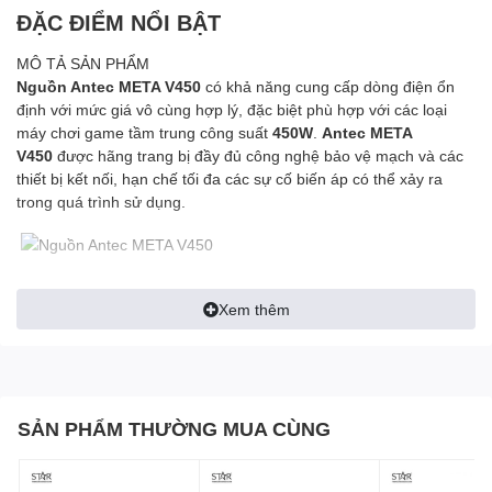
ĐẶC ĐIỂM NỔI BẬT
MÔ TẢ SẢN PHẨM
Nguồn Antec META V450
có khả năng cung cấp dòng điện ổn
định với mức giá vô cùng hợp lý, đặc biệt phù hợp với các loại
máy chơi game tầm trung công suất
450W
.
Antec META
V450
được hãng trang bị đầy đủ công nghệ bảo vệ mạch và các
thiết bị kết nối, hạn chế tối đa các sự cố biến áp có thể xảy ra
trong quá trình sử dụng.
Hệ thống làm mát hiệu quả
Xem thêm
Nguồn Antec META V450
được thiết kế một quạt làm mát có
kích thước
120mm
, có thể tự động điều chỉnh để duy trì mức
nhiệt độ lý tưởng cho thiết bị. Thiết kế thoát nhiệt hình dạng tổ
ong giúp cho luồng khí thoát ra được dễ dàng hơn, đảm bảo công
suất và tuổi thọ cho thiết bị.
SẢN PHẨM THƯỜNG MUA CÙNG