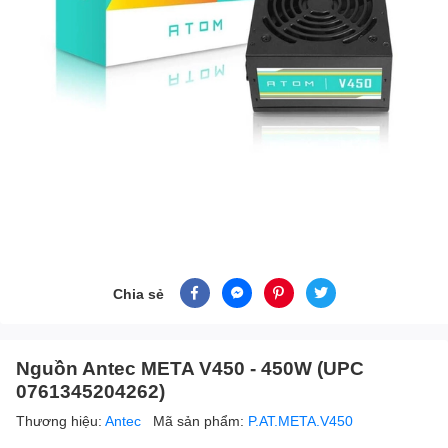
Chia sẻ
Nguồn Antec META V450 - 450W (UPC
0761345204262)
Thương hiệu:
Antec
Mã sản phẩm:
P.AT.META.V450