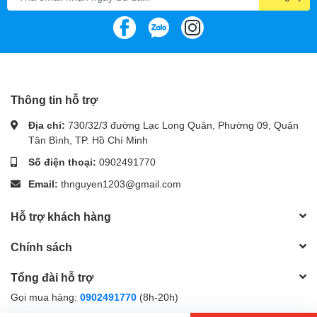
Nguồn Antec META V450
phù họp với hệ thống máy tính cấu
hình văn phòng, cấu hình game net dùng VGA GTX1060, GTX
1650, GTX1660, RTX2060, và Rx580 trở về.
Thông tin hỗ trợ
Địa chỉ:
730/32/3 đường Lạc Long Quân, Phường 09, Quận
Tân Bình, TP. Hồ Chí Minh
Số điện thoại:
0902491770
Email:
thnguyen1203@gmail.com
Hỗ trợ khách hàng
Chính sách
Tổng đài hỗ trợ
Gọi mua hàng:
0902491770
(8h-20h)