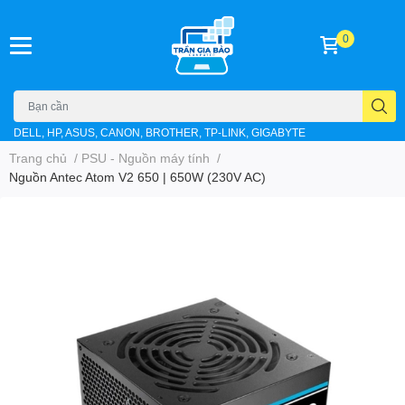
0
DELL, HP, ASUS, CANON, BROTHER, TP-LINK, GIGABYTE
Trang chủ
/
PSU - Nguồn máy tính
/
Nguồn Antec Atom V2 650 | 650W (230V AC)