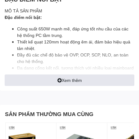
MÔ TẢ SẢN PHẨM
Đặc điểm nổi bật:
Công suất 650W mạnh mẽ, đáp ứng tốt nhu cầu của các
hệ thống PC tầm trung.
Thiết kế quạt 120mm hoạt động êm ái, đảm bảo hiệu quả
tản nhiệt.
Đầy đủ các chế độ bảo vệ OVP, OCP, SCP, NLO, an toàn
cho hệ thống.
Đa dạng cổng kết nối, tương thích với nhiều loại mainboard
và card đồ họa.
Xem thêm
Nguồn Antec Atom V2 650:
"Sức Mạnh Ổn Định, Nền
Tảng Vững Chắc cho PC
SẢN PHẨM THƯỜNG MUA CÙNG
Của Bạn"
“
Nguồn máy tính
Antec Atom V2 650
là một lựa chọn đáng tin