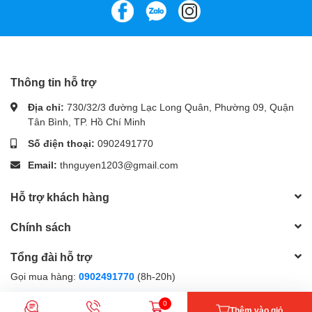
Thông tin hỗ trợ
Địa chỉ:
730/32/3 đường Lạc Long Quân, Phường 09, Quận
Tân Bình, TP. Hồ Chí Minh
So với các sản phẩm cùng phân khúc, thiết kế của
nguồn Antec
Atom V2 650
tuy không quá nổi bật nhưng lại tập trung vào sự
Số điện thoại:
0902491770
bền bỉ và tính thực dụng.
Email:
thnguyen1203@gmail.com
Hỗ trợ khách hàng
Chính sách
Tổng đài hỗ trợ
Gọi mua hàng:
0902491770
(8h-20h)
Gọi bảo hành:
0902491770
(8h-20h)
0
Thêm vào giỏ