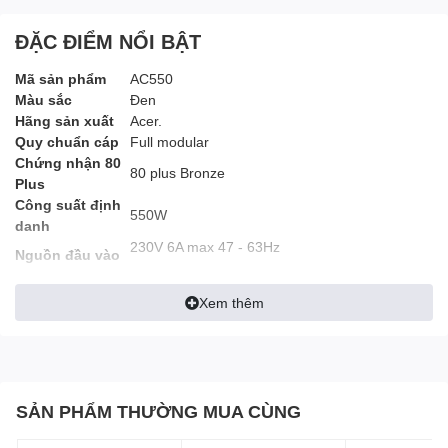
ĐẶC ĐIỂM NỔI BẬT
Mã sản phẩm
AC550
Màu sắc
Đen
Hãng sản xuất
Acer.
Quy chuẩn cáp
Full modular
Chứng nhận 80
80 plus Bronze
Plus
Công suất định
550W
danh
230V 6A max 47 - 63Hz
Nguồn đầu vào
ATX - 165 x 150 x 86 (mm)
Kích thước
Xem thêm
Hệ thống giải
Fan HBF kích thước 120mm
nhiệt
Tính năng bảo
OVP/UVP/OPP/SCP/OTP
vệ
Active PFC
Yes
SẢN PHẨM THƯỜNG MUA CÙNG
Tích hợp DC TO
DC TO DC Converter
DC Converter