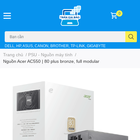
0
DELL, HP, ASUS, CANON, BROTHER, TP-LINK, GIGABYTE
Trang chủ
/
PSU - Nguồn máy tính
/
Nguồn Acer AC550 | 80 plus bronze, full modular