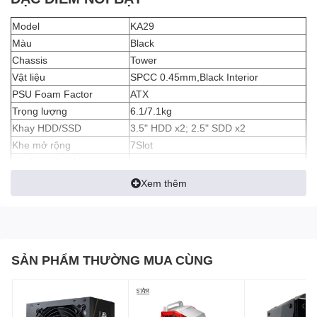
Model
KA29
Màu
Black
Chassis
Tower
Vật liệu
SPCC 0.45mm,Black Interior
PSU Foam Factor
ATX
Trọng lượng
6.1/7.1kg
Khay HDD/SSD
3.5" HDD x2; 2.5" SDD x2
Khe mở rộng
7Slot
Thiết bị kết nối ngoại vi
USB 3.0 x1; USB 1.0 x2; HD Audio x1
I/O
Xem thêm
Case kèm theo 4 fan led RGB x
Cooling/quạt tản nhiệt
120mm
Max CPU Cooler Heigh
175 mm
Max VGA card Leigth
330mm
SẢN PHẨM THƯỜNG MUA CÙNG
Mainboard support
ITX / MICRO ATX / ATX