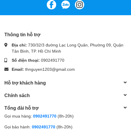
Thông tin hỗ trợ
Địa chỉ:
730/32/3 đường Lạc Long Quân, Phường 09, Quận
Tân Bình, TP. Hồ Chí Minh
Số điện thoại:
0902491770
Email:
thnguyen1203@gmail.com
Hỗ trợ khách hàng
Chính sách
Tổng đài hỗ trợ
Gọi mua hàng:
0902491770
(8h-20h)
Gọi bảo hành:
0902491770
(8h-20h)