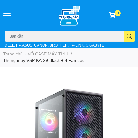
0
DELL, HP, ASUS, CANON, BROTHER, TP-LINK, GIGABYTE
Trang chủ
/
VỎ CASE MÁY TÍNH
/
Thùng máy VSP KA-29 Black + 4 Fan Led