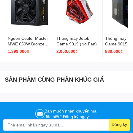
Nguồn Cooler Master
Thùng máy Jetek
Thùng máy Je
MWE 650W Bronze V3
Game 9019 (No Fan)
Game 9015 (N
230V (MPE-6501-
1.399.000₫
2.050.000₫
880.000₫
ACABW-3BEU)
SẢN PHẨM CÙNG PHÂN KHÚC GIÁ
Bạn muốn nhận khuyến mãi
đặc biệt? Đăng ký ngay.
Đăng ký