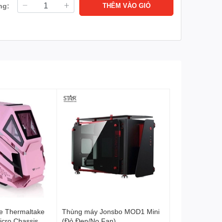
ng:
THÊM VÀO GIỎ
e Thermaltake
Thùng máy Jonsbo MOD1 Mini
icro Chassis
(Đỏ Đen/No Fan)