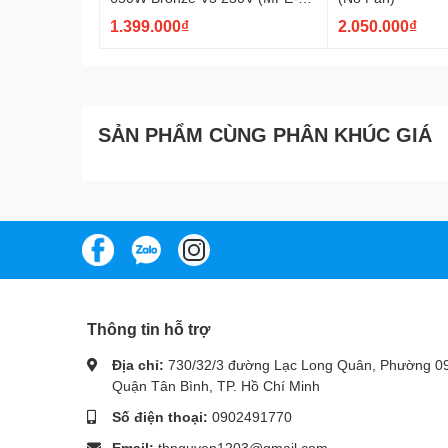
6501-ACABW-3BEU)
1.399.000₫
2.050.000₫
SẢN PHẨM CÙNG PHÂN KHÚC GIÁ
Thông tin hỗ trợ
Địa chỉ:
730/32/3 đường Lạc Long Quân, Phường 09
Quận Tân Bình, TP. Hồ Chí Minh
Số điện thoại:
0902491770
Email:
thnguyen1203@gmail.com