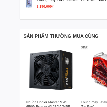
Micro Tower Chassis | Xanh, sẵn 2 fan 
3.190.000₫
1Y4-00SFWN-00)
SẢN PHẨM THƯỜNG MUA CÙNG
Nguồn Cooler Master MWE
Thùng máy Jete
650W Bronze V3 230V (MPE-
(No Fan)