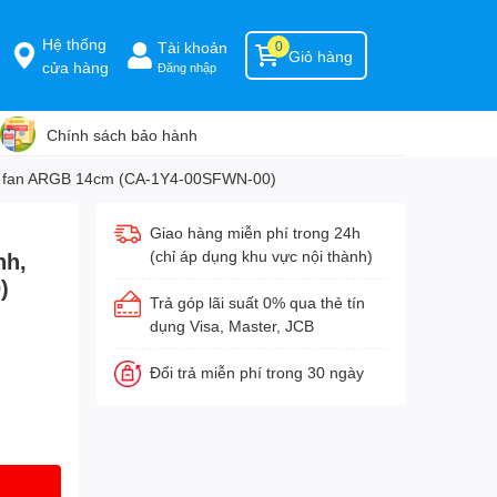
Hệ thống
Tài khoản
0
Giỏ hàng
cửa hàng
Đăng nhập
Chính sách bảo hành
 2 fan ARGB 14cm (CA-1Y4-00SFWN-00)
Giao hàng miễn phí trong 24h
(chỉ áp dụng khu vực nội thành)
nh,
)
Trả góp lãi suất 0% qua thẻ tín
dụng Visa, Master, JCB
Đổi trả miễn phí trong 30 ngày