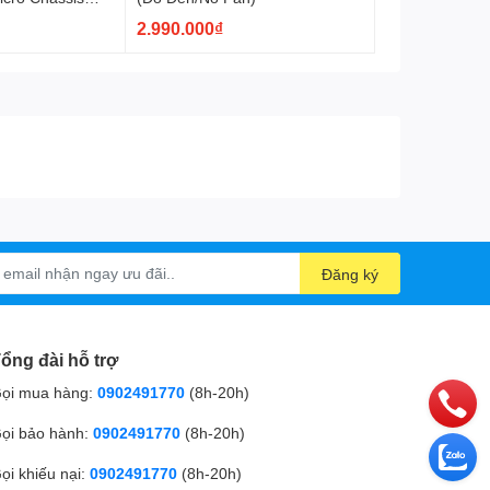
4-00SAWN-00)
2.990.000₫
Đăng ký
ổng đài hỗ trợ
ọi mua hàng:
0902491770
(8h-20h)
ọi bảo hành:
0902491770
(8h-20h)
ọi khiếu nại:
0902491770
(8h-20h)