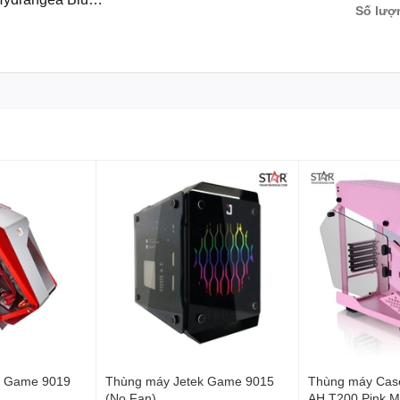
Số lượ
ARGB 14cm (CA-
k Game 9019
Thùng máy Jetek Game 9015
Thùng máy Cas
(No Fan)
AH T200 Pink M