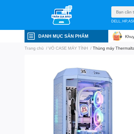
DELL, HP, A
DANH MỤC SẢN PHẨM
Khuy
Trang chủ
/
VỎ CASE MÁY TÍNH
/
Thùng máy Thermalta