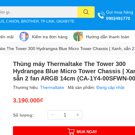
Gọi mua hàng
0902491770
SUS, CANON, BROTHER, TP-LINK, GIGABYTE
ến mãi
Kiểm tra đơn hàng
Hướng dẫn thanh toán
ke The Tower 300 Hydrangea Blue Micro Tower Chassis | Xanh, sẵn
Thùng máy Thermaltake The Tower 300
Hydrangea Blue Micro Tower Chassis | Xa
sẵn 2 fan ARGB 14cm (CA-1Y4-00SFWN-00
Thương hiệu:
Thermaltake
Mã sản phẩm:
Đang cập nhật
3.190.000₫
Số lượng:
MUA NGAY