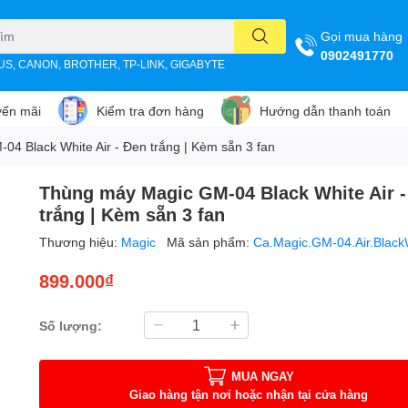
Gọi mua hàng
0902491770
SUS, CANON, BROTHER, TP-LINK, GIGABYTE
ến mãi
Kiểm tra đơn hàng
Hướng dẫn thanh toán
4 Black White Air - Đen trắng | Kèm sẵn 3 fan
Thùng máy Magic GM-04 Black White Air -
trắng | Kèm sẵn 3 fan
Thương hiệu:
Magic
Mã sản phẩm:
Ca.Magic.GM-04.Air.Black
899.000₫
Số lượng:
MUA NGAY
Giao hàng tận nơi hoặc nhận tại cửa hàng