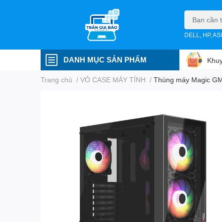
DELL, HP, A
DANH MỤC SẢN PHẨM
Khuy
Trang chủ
/
VỎ CASE MÁY TÍNH
/
Thùng máy Magic GM-0