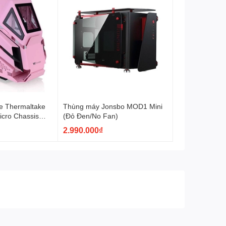
e Thermaltake
Thùng máy Jonsbo MOD1 Mini
icro Chassis
(Đỏ Đen/No Fan)
4-00SAWN-00)
2.990.000₫