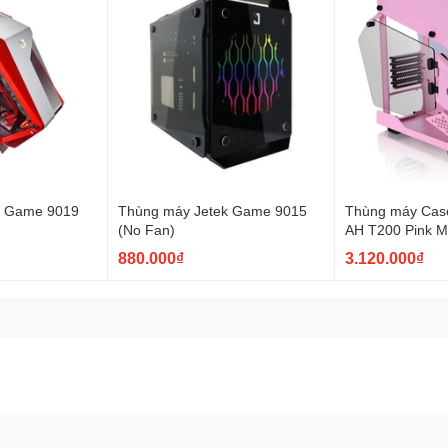
k Game 9019
Thùng máy Jetek Game 9015
Thùng máy Cas
(No Fan)
AH T200 Pink M
(Hồng) (CA-1R
880.000₫
3.120.000₫