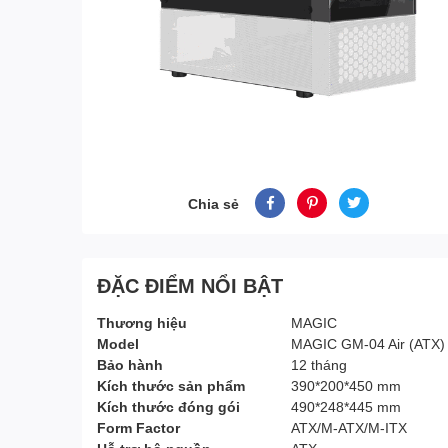
Chia sẻ
ĐẶC ĐIỂM NỔI BẬT
Thương hiệu
MAGIC
Model
MAGIC GM-04 Air (ATX)
Bảo hành
12 tháng
Kích thước sản phẩm
390*200*450 mm
Kích thước đóng gói
490*248*445 mm
Form Factor
ATX/M-ATX/M-ITX