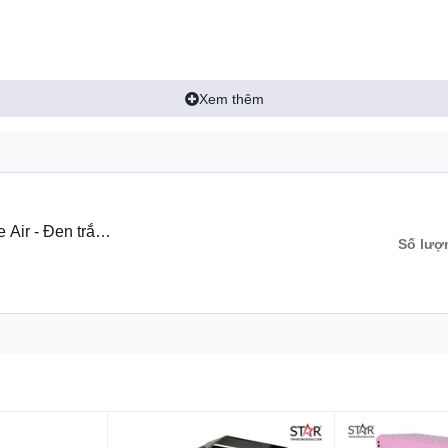
er 155mm
Xem thêm
 320mm
Air - Đen trắng
Số lượ
Rainbow)
sẵn fan Rainbow)
or
 Mainboard