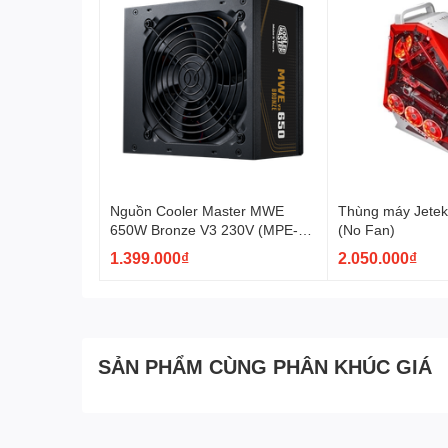
Phụ kiện đi kèm
Nguồn Cooler Master MWE
Thùng máy Jete
650W Bronze V3 230V (MPE-
(No Fan)
6501-ACABW-3BEU)
1.399.000₫
2.050.000₫
SẢN PHẨM CÙNG PHÂN KHÚC GIÁ