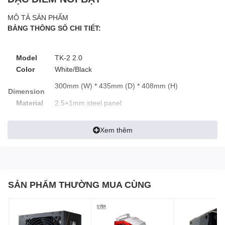
MÔ TẢ SẢN PHẨM
BẢNG THÔNG SỐ CHI TIẾT:
Model
TK-2 2.0
Color
White/Black
300mm (W) * 435mm (D) * 408mm (H)
Dimension
Material
2.5+1mm steel panel
Motherboa
ITX / M-ATX / ATX
Xem thêm
rd
Drive
3.5"HDD2 or 2.5"SSD1 / 3.5"HDD*1
Bay
Cooling
Top: 120mm3/1402 (optional); Bottom: 120mm3
System
(optional); Side: 120mm3 (optional)
SẢN PHẨM THƯỜNG MUA CÙNG
Water
Top: 360mm1 or 280mm1 (optional); Bottom:
Cooling
360mm*1 (optional)
Power
ATX≤220mm
Supply