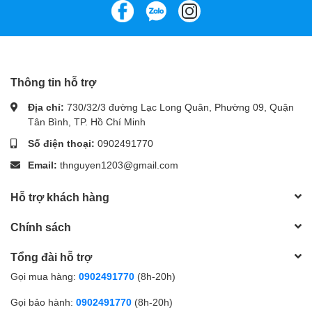
Thông tin hỗ trợ
Địa chỉ:
730/32/3 đường Lạc Long Quân, Phường 09, Quận
Tân Bình, TP. Hồ Chí Minh
Số điện thoại:
0902491770
Email:
thnguyen1203@gmail.com
Hỗ trợ khách hàng
Chính sách
Tổng đài hỗ trợ
Gọi mua hàng:
0902491770
(8h-20h)
Gọi bảo hành:
0902491770
(8h-20h)