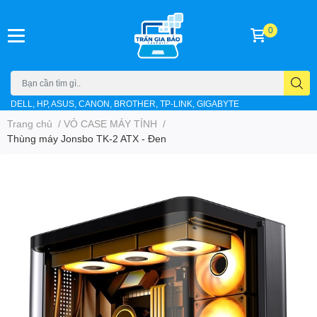
0
DELL, HP, ASUS, CANON, BROTHER, TP-LINK, GIGABYTE
Trang chủ
/
VỎ CASE MÁY TÍNH
/
Thùng máy Jonsbo TK-2 ATX - Đen