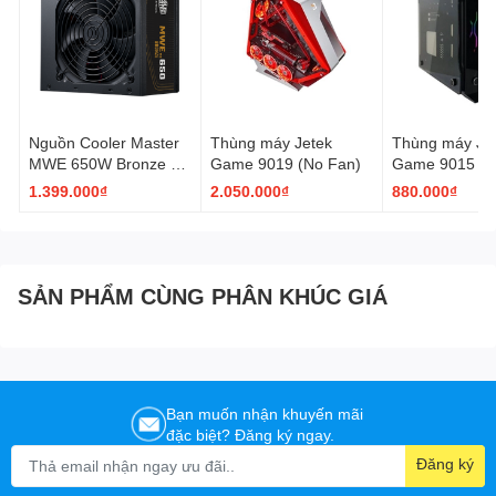
CPU
165mm
Cooler
Video
≤405mm
Card
Front IO
USB3.2 Gen2 Type-C1 / USB3.01 /
Nguồn Cooler Master
Thùng máy Jetek
Thùng máy Je
Port
AUDIO1+MIC1(2 in 1）
MWE 650W Bronze V3
Game 9019 (No Fan)
Game 9015 (N
230V (MPE-6501-
1.399.000₫
2.050.000₫
880.000₫
Expansion
7
ACABW-3BEU)
Slot
Weight
Net 8.5kg
SẢN PHẨM CÙNG PHÂN KHÚC GIÁ
Bạn muốn nhận khuyến mãi
đặc biệt? Đăng ký ngay.
Đăng ký