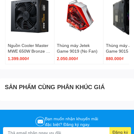
Raditor
Top: 240mm
Graphics card
310mm
Cooling
159mm
Dust Filter
Top
Acessories
Screw bag
Nguồn Cooler Master
Thùng máy Jetek
Thùng máy Je
MWE 650W Bronze V3
Game 9019 (No Fan)
Game 9015 (N
230V (MPE-6501-
1.399.000₫
2.050.000₫
880.000₫
ACABW-3BEU)
SẢN PHẨM CÙNG PHÂN KHÚC GIÁ
Bạn muốn nhận khuyến mãi
đặc biệt? Đăng ký ngay.
Đăng ký