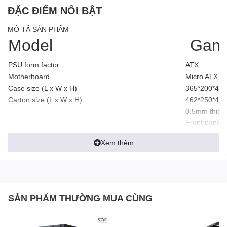
ĐẶC ĐIỂM NỔI BẬT
MÔ TẢ SẢN PHẨM
Model
Game
PSU form factor
ATX
Motherboard
Micro ATX,Mi
Case size (L x W x H)
365*200*42
Carton size (L x W x H)
462*250*41
0.5mm thick
Front panel 
Material
Left side ful
Xem thêm
Right side pa
Weight (kg)
NW/GW: 4.55
Color option
Black/ White
USB+Audio Port
1*USB3.0 + 
Detailed Configuration
2*HDD + 2*
SẢN PHẨM THƯỜNG MUA CÙNG
Expansion slots
4 slots
Front: 3*120
Fan
Top: 2*120mm