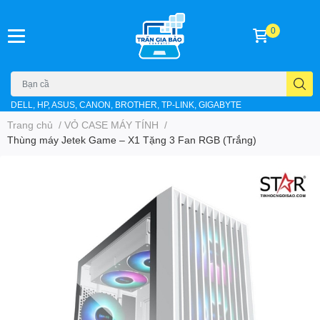
0
DELL, HP, ASUS, CANON, BROTHER, TP-LINK, GIGABYTE
Trang chủ
/
VỎ CASE MÁY TÍNH
/
Thùng máy Jetek Game – X1 Tặng 3 Fan RGB (Trắng)