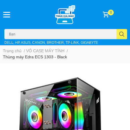
0
DELL, HP, ASUS, CANON, BROTHER, TP-LINK, GIGABYTE
Trang chủ
/
VỎ CASE MÁY TÍNH
/
Thùng máy Edra ECS 1303 - Black