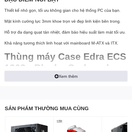
Thiết kế nhỏ gọn, tối ưu không gian cho hệ thống PC của bạn.
Mặt kính cường lực 3mm khoe trọn vẻ đẹp linh kiện bên trong.
Hỗ trợ đa dạng quạt tản nhiệt, đảm bảo hiệu suất làm mát tối ưu.
Khả năng tương thích linh hoạt với mainboard M-ATX và ITX.
Thùng máy Case Edra ECS
1303 - Black - Sự lựa chọn
hoàn hảo cho bộ PC nhỏ
Xem thêm
gọn
"
Thùng máy Case Edra ECS 1303 - Black
là một lựa chọn lý
tưởng cho những ai đang tìm kiếm một chiếc
case
nhỏ gọn, hiệu
SẢN PHẨM THƯỜNG MUA CÙNG
năng tốt và thiết kế đẹp mắt. Với kích thước nhỏ nhắn, sản phẩm
này phù hợp với nhiều không gian làm việc khác nhau. Dù nhỏ
gọn, case vẫn đảm bảo không gian đủ rộng để lắp đặt các linh
kiện cần thiết, đặc biệt là khả năng hỗ trợ tản nhiệt tốt."