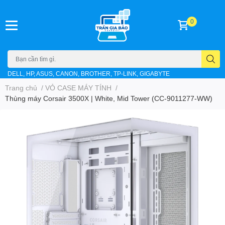
0
DELL, HP, ASUS, CANON, BROTHER, TP-LINK, GIGABYTE
Trang chủ
/
VỎ CASE MÁY TÍNH
/
Thùng máy Corsair 3500X | White, Mid Tower (CC-9011277-WW)