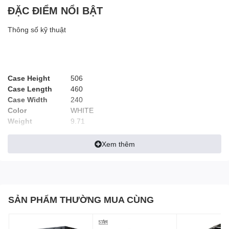
ĐẶC ĐIỂM NỔI BẬT
Thông số kỹ thuật
Case Height
506
Case Length
460
Case Width
240
Color
WHITE
Weight
9.71
Radiator
120mm, 140mm, 240mm, 280mm, 360mm
Compatibility
Xem thêm
Maximum GPU
410mm
Length
Maximum CPU
170mm
Cooler Height
Maximum PSU
SẢN PHẨM THƯỜNG MUA CÙNG
180mm
Length
Compatible
H60, H100, H115, H150 (All Series)
Liquid Coolers