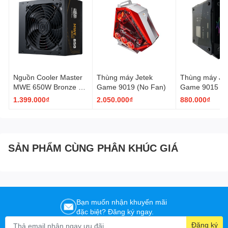
Case Size
NA
Case Power
ATX
Supply
Case Expansion
7 Horizontal (or 4 Vertical)
Slots
(1x) USB 3.2 Gen 2 Type-C, (2x) USB 3.2 Gen
Case Front IO
1 Type-A, (1x) Audio in/out
Nguồn Cooler Master
Thùng máy Jetek
Thùng máy Je
MWE 650W Bronze V3
Game 9019 (No Fan)
Game 9015 (N
Case Window
Tempered Glass
230V (MPE-6501-
1.399.000₫
2.050.000₫
880.000₫
Case Warranty
2 Year
ACABW-3BEU)
Internal 3.5" Drive
2
Bays
Internal 2.5" Drive
2
SẢN PHẨM CÙNG PHÂN KHÚC GIÁ
Bays
Bạn muốn nhận khuyến mãi
đặc biệt? Đăng ký ngay.
Đăng ký