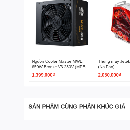
Nguồn Cooler Master MWE
Thùng máy Jete
650W Bronze V3 230V (MPE-
(No Fan)
6501-ACABW-3BEU)
1.399.000₫
2.050.000₫
SẢN PHẨM CÙNG PHÂN KHÚC GIÁ