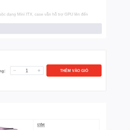
huộc dạng Mini ITX, case vẫn hỗ trợ GPU lên đến
ười dùng hay tham gia sự kiện hoặc LAN party.
cũng cho phép lắp đặt CPU cooler cao đến 140mm. Hệ
ng:
THÊM VÀO GIỎ
iết bị ngoại vi hiện đại. Thiết kế tối ưu cho người