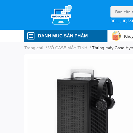
DELL, HP, A
DANH MỤC SẢN PHẨM
Khuy
Trang chủ
/
VỎ CASE MÁY TÍNH
/
Thùng máy Case Hyte