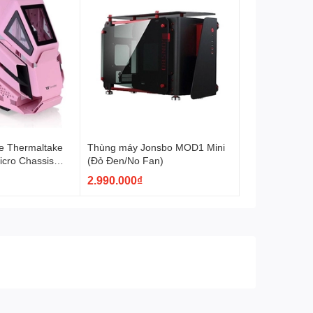
e Thermaltake
Thùng máy Jonsbo MOD1 Mini
icro Chassis
(Đỏ Đen/No Fan)
4-00SAWN-00)
2.990.000₫