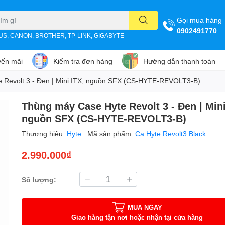
Gọi mua hàng
0902491770
SUS, CANON, BROTHER, TP-LINK, GIGABYTE
ến mãi
Kiểm tra đơn hàng
Hướng dẫn thanh toán
 Revolt 3 - Đen | Mini ITX, nguồn SFX (CS-HYTE-REVOLT3-B)
Thùng máy Case Hyte Revolt 3 - Đen | Mini
nguồn SFX (CS-HYTE-REVOLT3-B)
Thương hiệu:
Hyte
Mã sản phẩm:
Ca.Hyte.Revolt3.Black
2.990.000₫
Số lượng:
MUA NGAY
Giao hàng tận nơi hoặc nhận tại cửa hàng