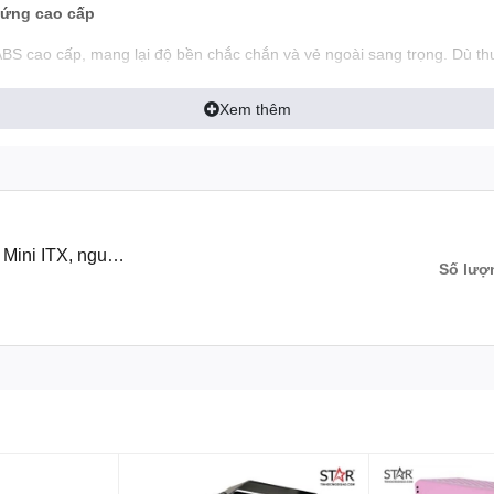
cứng cao cấp
 ABS cao cấp, mang lại độ bền chắc chắn và vẻ ngoài sang trọng. Dù t
0 hoặc Radeon RX 6900 XT mạnh mẽ.
Xem thêm
 thể dễ dàng di chuyển chiếc case này đến bất kỳ đâu, lý tưởng cho ng
t vượt trội
 đến 280mm và chiều dày tối đa 35mm. Nếu bạn sử dụng tản khí, case 
ữ không gian trong sạch, tối ưu hiệu suất hoạt động lâu dài.
 Mini ITX, nguồn
Số lượ
à Audio/Mic Combo đặt ở mặt trước giúp bạn dễ dàng kết nối với các th
dụng.