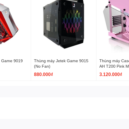
k Game 9019
Thùng máy Jetek Game 9015
Thùng máy Cas
(No Fan)
AH T200 Pink M
(Hồng) (CA-1R
880.000₫
3.120.000₫