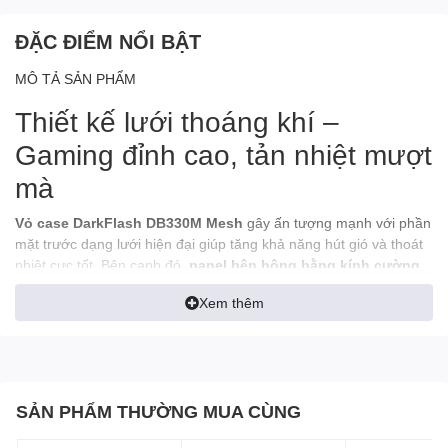
ĐẶC ĐIỂM NỔI BẬT
MÔ TẢ SẢN PHẨM
Thiết kế lưới thoáng khí –
Gaming đỉnh cao, tản nhiệt mượt
mà
Vỏ case DarkFlash DB330M Mesh
gây ấn tượng mạnh với phần
mặt trước dạng lưới hiện đại giúp tăng khả năng hút gió và thoát
nhiệt cực tốt. Bên cạnh đó,
panel bên hông bằng kính cường
lực
cho phép bạn khoe trọn vẻ đẹp của dàn linh kiện bên trong.
Xem thêm
Khả năng hỗ trợ phần cứng vượt
trội
SẢN PHẨM THƯỜNG MUA CÙNG
Dù nằm trong phân khúc giá phổ thông, DB330M lại hỗ trợ tối đa
cho các mainboard chuẩn
Full M-ATX và ITX
, dễ dàng lắp ráp và