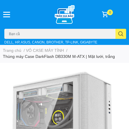
0
DELL, HP, ASUS, CANON, BROTHER, TP-LINK, GIGABYTE
Trang chủ
/
VỎ CASE MÁY TÍNH
/
Thùng máy Case DarkFlash DB330M M-ATX | Mặt lưới, trắng