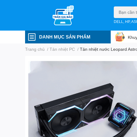
DELL, HP, A
DANH MỤC SẢN PHẨM
Khuy
Trang chủ
/
Tản nhiệt PC
/
Tản nhiệt nước Leopard Astro