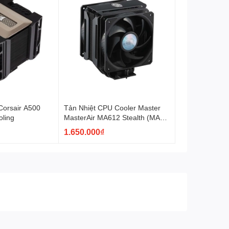
Corsair A500
Tản Nhiệt CPU Cooler Master
oling
MasterAir MA612 Stealth (MAP-
T6PS-218PK-R1)
1.650.000₫