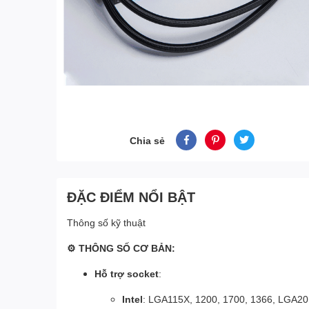
Chia sẻ
ĐẶC ĐIỂM NỔI BẬT
Thông số kỹ thuật
⚙ THÔNG SỐ CƠ BẢN:
Hỗ trợ socket
:
Intel
: LGA115X, 1200, 1700, 1366, LGA20