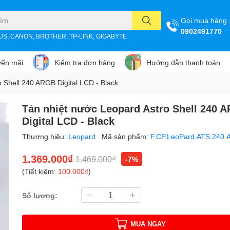
Gọi mua hàng
0902491770
SUS, CANON, BROTHER, TP-LINK, GIGABYTE
ến mãi
Kiểm tra đơn hàng
Hướng dẫn thanh toán
 Shell 240 ARGB Digital LCD - Black
Tản nhiệt nước Leopard Astro Shell 240 
Digital LCD - Black
Thương hiệu:
Leopard
Mã sản phẩm:
F.CP.LeoPard.ATS.240
1.369.000₫
1.469.000₫
-7%
(Tiết kiệm:
100.000₫
)
Số lượng:
MUA NGAY