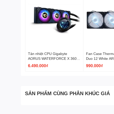
Tản nhiệt CPU Gigabyte
Fan Case Therma
AORUS WATERFORCE X 360
Duo 12 White A
ARGB AiO Cooling
PL12SW-A)
6.490.000₫
990.000₫
SẢN PHẨM CÙNG PHÂN KHÚC GIÁ