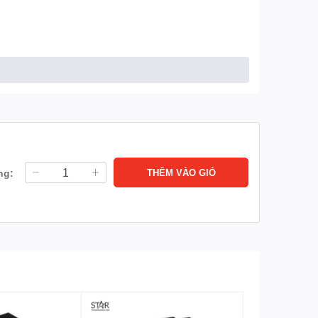
ng:
THÊM VÀO GIỎ