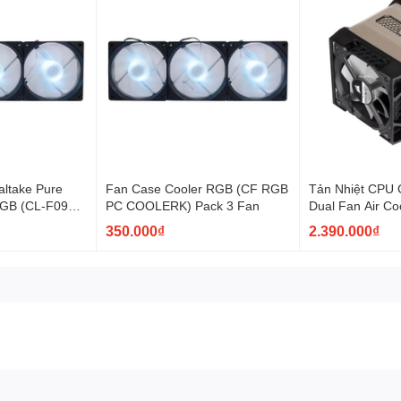
ltake Pure
Fan Case Cooler RGB (CF RGB
Tản Nhiệt CPU 
RGB (CL-F097-
PC COOLERK) Pack 3 Fan
Dual Fan Air Co
350.000₫
2.390.000₫