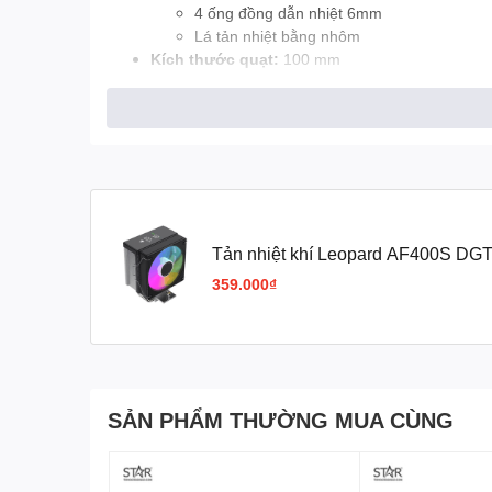
4 ống đồng dẫn nhiệt 6mm
Lá tản nhiệt bằng nhôm
Kích thước quạt:
100 mm
Tốc độ quạt:
800 - 1800 RPM
Lưu lượng gió:
42.2 CFM
Áp lực không khí:
2.36 mmH2O
Độ ồn:
Tối đa 33 dBA
Kết nối ARGB:
3PIN 5V
Tản nhiệt khí Leopard AF400S DGT
Fan 10cm
359.000₫
SẢN PHẨM THƯỜNG MUA CÙNG