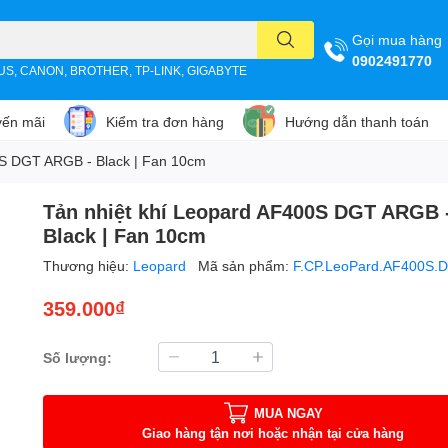
Gọi mua hàng
0902491770
SUS, CANON, BROTHER, TP-LINK, GIGABYTE
ến mãi
Kiểm tra đơn hàng
Hướng dẫn thanh toán
0S DGT ARGB - Black | Fan 10cm
Tản nhiệt khí Leopard AF400S DGT ARGB 
Black | Fan 10cm
Thương hiệu:
Leopard
Mã sản phẩm:
F.CP.LeoPard.AF400S.
359.000₫
Số lượng:
MUA NGAY
Giao hàng tận nơi hoặc nhận tại cửa hàng