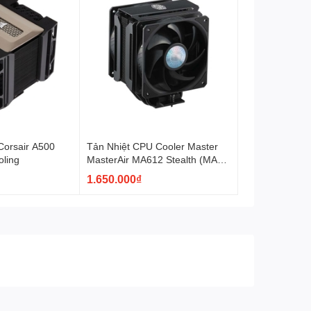
Corsair A500
Tản Nhiệt CPU Cooler Master
oling
MasterAir MA612 Stealth (MAP-
T6PS-218PK-R1)
1.650.000₫