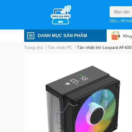
DELL, HP, A
DANH MỤC SẢN PHẨM
Khuy
Trang chủ
/
Tản nhiệt PC
/
Tản nhiệt khí Leopard AF40