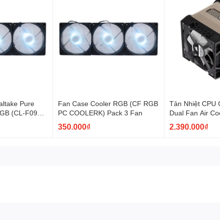
ltake Pure
Fan Case Cooler RGB (CF RGB
Tản Nhiệt CPU 
RGB (CL-F097-
PC COOLERK) Pack 3 Fan
Dual Fan Air Co
350.000₫
2.390.000₫