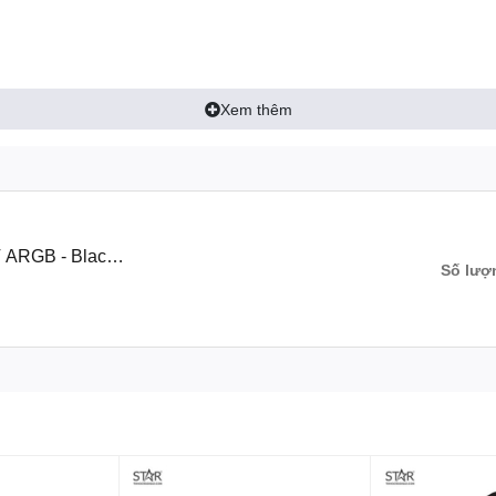
Xem thêm
 ARGB - Black |
Số lượ