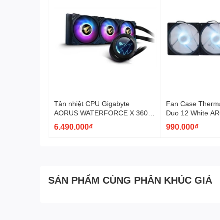
Tản nhiệt CPU Gigabyte
Fan Case Therma
AORUS WATERFORCE X 360
Duo 12 White A
ARGB AiO Cooling
PL12SW-A)
6.490.000₫
990.000₫
SẢN PHẨM CÙNG PHÂN KHÚC GIÁ