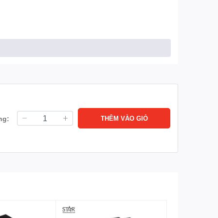
ng:
THÊM VÀO GIỎ