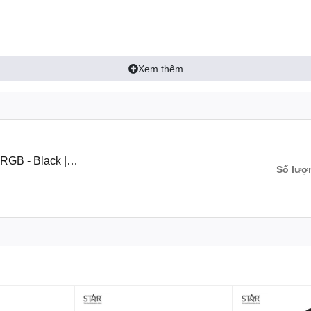
Xem thêm
u năng cao, thiết kế hiện đại, hỗ trợ đa socket
 quả, thẩm mỹ và đáng tin cậy cho CPU của mình?
CoolMoon GT400 
RGB - Black |
Số lượ
 dõi nhiệt độ CPU một cách dễ dàng và chính xác.
el (LGA 1366, 115x, 1200, 1700, 20xx) và AMD (AM4, AM5), mang lại sự l
, đảm bảo khả năng làm mát hiệu quả ngay cả với các CPU hiệu suất c
120mm mang lại ánh sáng rực rỡ, dễ dàng tùy chỉnh để phù hợp với p
g
lMoon GT400 ARGB phù hợp với hầu hết các thùng máy tiêu chuẩn mà
ng cao, đi kèm với chính sách bảo hành
12 tháng
, mang lại sự an tâm 