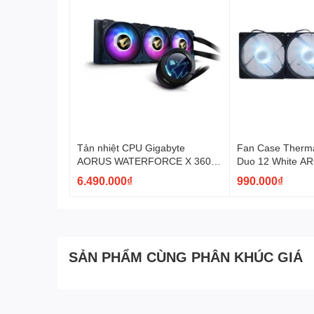
CoolMoon GT400 ARGB không chỉ là một thiết bị
Tản nhiệt CPU Gigabyte
Fan Case Therma
AORUS WATERFORCE X 360
Duo 12 White A
ARGB AiO Cooling
PL12SW-A)
6.490.000₫
990.000₫
SẢN PHẨM CÙNG PHÂN KHÚC GIÁ