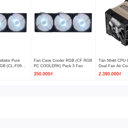
 làm mát, mà còn là điểm nhấn thẩm mỹ cho hệ thống máy tính của bạ
ltake Pure
Fan Case Cooler RGB (CF RGB
Tản Nhiệt CPU 
RGB (CL-F097-
PC COOLERK) Pack 3 Fan
Dual Fan Air Co
350.000₫
2.390.000₫