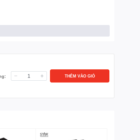
ARGB
là lựa chọn hoàn hảo với khả năng tản nhiệt vượt
ng:
THÊM VÀO GIỎ
inh hoạt tối đa.
ao.
hong cách của bạn.
 không chiếm quá nhiều không gian.
cho người dùng.