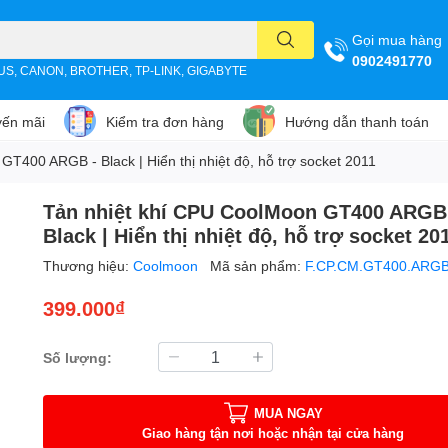
Gọi mua hàng
0902491770
SUS, CANON, BROTHER, TP-LINK, GIGABYTE
ến mãi
Kiểm tra đơn hàng
Hướng dẫn thanh toán
T400 ARGB - Black | Hiển thị nhiệt độ, hỗ trợ socket 2011
Tản nhiệt khí CPU CoolMoon GT400 ARGB
Black | Hiển thị nhiệt độ, hỗ trợ socket 20
Thương hiệu:
Coolmoon
Mã sản phẩm:
F.CP.CM.GT400.ARGB
399.000₫
Số lượng:
MUA NGAY
Giao hàng tận nơi hoặc nhận tại cửa hàng