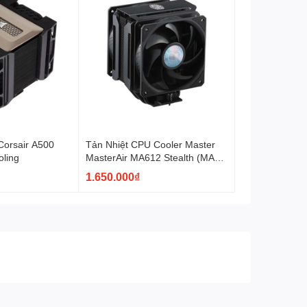
n. Đừng bỏ lỡ cơ hội nâng cấp ngay hôm nay!
Corsair A500
Tản Nhiệt CPU Cooler Master
oling
MasterAir MA612 Stealth (MAP-
T6PS-218PK-R1)
1.650.000₫