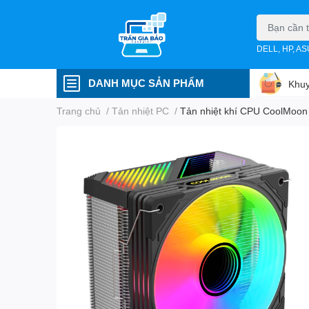
DELL, HP, A
DANH MỤC SẢN PHẨM
Khuy
Trang chủ
/
Tản nhiệt PC
/
Tản nhiệt khí CPU CoolMoon G