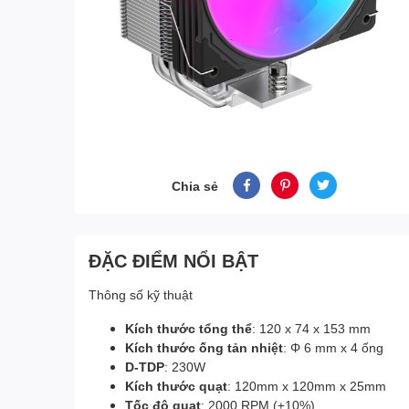
Chia sẻ
ĐẶC ĐIỂM NỔI BẬT
Thông số kỹ thuật
Kích thước tổng thể
: 120 x 74 x 153 mm
Kích thước ống tản nhiệt
: Φ 6 mm x 4 ống
D-TDP
: 230W
Kích thước quạt
: 120mm x 120mm x 25mm
Tốc độ quạt
: 2000 RPM (±10%)