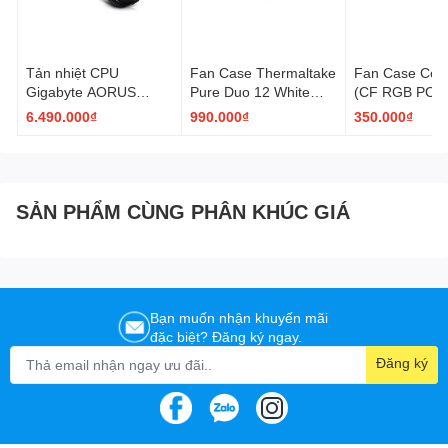
Tản nhiệt CPU
Fan Case Thermaltake
Fan Case Coo
Gigabyte AORUS
Pure Duo 12 White
(CF RGB PC
WATERFORCE X 360
ARGB (CL-F097-
COOLERK) Pa
6.490.000₫
990.000₫
350.000₫
ARGB AiO Cooling
PL12SW-A)
Fan
SẢN PHẨM CÙNG PHÂN KHÚC GIÁ
Bạn muốn nhận khuyến mãi
đặc biệt? Đăng ký ngay.
Đăng ký