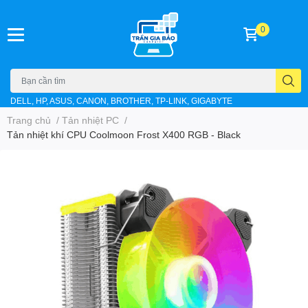
0
DELL, HP, ASUS, CANON, BROTHER, TP-LINK, GIGABYTE
Trang chủ
/
Tản nhiệt PC
/
Tản nhiệt khí CPU Coolmoon Frost X400 RGB - Black