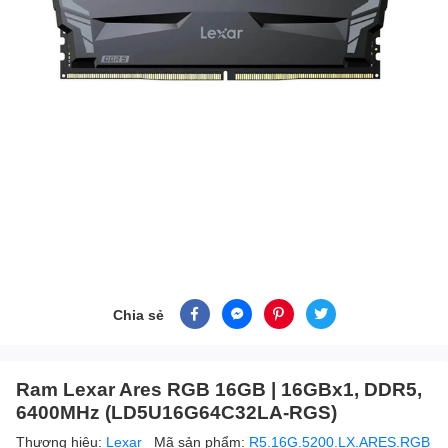
Chia sẻ
Ram Lexar Ares RGB 16GB | 16GBx1, DDR5,
6400MHz (LD5U16G64C32LA-RGS)
Thương hiệu:
Lexar
Mã sản phẩm:
R5.16G.5200.LX.ARES.RGB