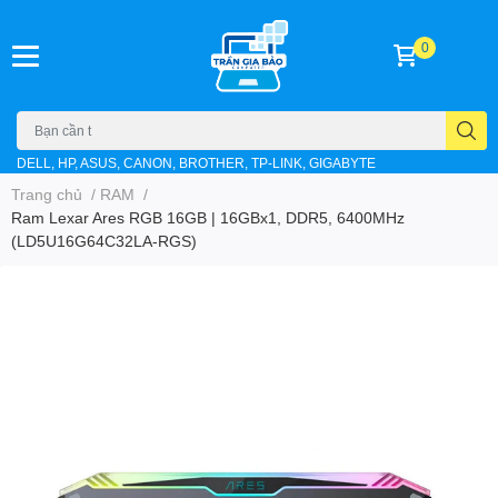
0
DELL, HP, ASUS, CANON, BROTHER, TP-LINK, GIGABYTE
Trang chủ
/
RAM
/
Ram Lexar Ares RGB 16GB | 16GBx1, DDR5, 6400MHz
(LD5U16G64C32LA-RGS)