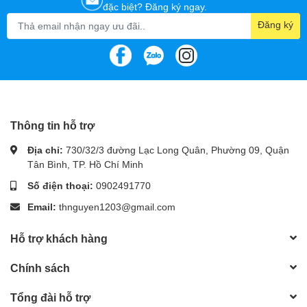
đặc biệt? Đăng ký ngay.
Đăng ký
Thông tin hỗ trợ
Địa chỉ:
730/32/3 đường Lạc Long Quân, Phường 09, Quận
Tân Bình, TP. Hồ Chí Minh
Số điện thoại:
0902491770
Email:
thnguyen1203@gmail.com
Hỗ trợ khách hàng
Chính sách
Tổng đài hỗ trợ