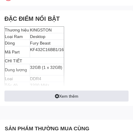
ĐẶC ĐIỂM NỔI BẬT
Thương hiệu
KINGSTON
Loại Ram
Desktop
Dòng
Fury Beast
KF432C16BB1/16
Mã Part
CHI TIẾT
32GB (1 x 32GB)
Dung lượng
Loại
DDR4
Tốc độ
3200 MHz
Độ trễ
CL16-18-18
Xem thêm
Hiệu điện thế
1.35V
ECC
Không hỗ trợ
Đóng gói
1 thanh
Màu sắc
Đen
Tản nhiệt
Có
SẢN PHẨM THƯỜNG MUA CÙNG
Màu LED
không