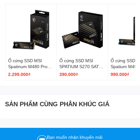
Ổ cứng SSD MSI
Ổ cứng SSD MSI
Ổ cứng SSD M
Spatinum M480 Pro
SPATIUM S270 SATA
Spatium M450
1TB | PCIe 4.0 NVMe
2.5" 240GB
| PCIe 4.0 NV
2.299.000₫
390.000₫
990.000₫
M.2 2280
PCI Express 4
SẢN PHẨM CÙNG PHÂN KHÚC GIÁ
Bạn muốn nhận khuyến mãi