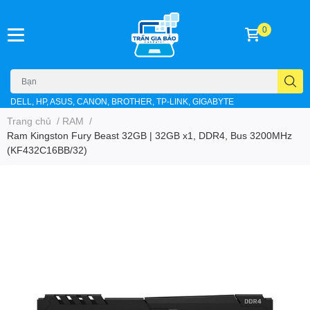
0
DELL, HP, ASUS, CANON, BROTHER, TP-LINK, GIGABYTE
Trang chủ
/
RAM
/
Ram Kingston Fury Beast 32GB | 32GB x1, DDR4, Bus 3200MHz
(KF432C16BB/32)