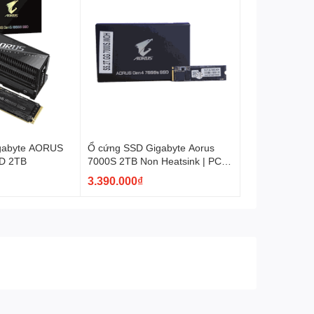
n bộ tiềm năng của RAM mà không cần phải là một
 những ai đang tìm kiếm bộ nhớ RAM mạnh mẽ và cùng
gabyte AORUS
Ổ cứng SSD Gigabyte Aorus
D 2TB
7000S 2TB Non Heatsink | PCIe
Gen4, M.2 NVMe (GP-
3.390.000₫
AG70S2TB)