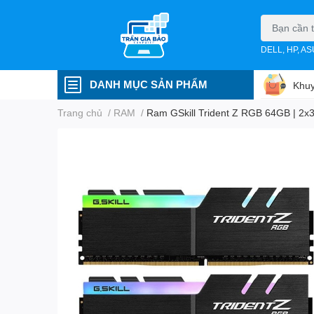
DELL, HP, A
DANH MỤC SẢN PHẨM
Khuy
Trang chủ
/
RAM
/
Ram GSkill Trident Z RGB 64GB | 