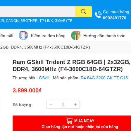
Gọi mua hàng
0902491770
SUS, CANON, BROTHER, TP-LINK, GIGABYTE
ến mãi
Kiểm tra đơn hàng
Hướng dẫn thanh toán
2x32GB, DDR4, 3600MHz (F4-3600C18D-64GTZR)
Ram GSkill Trident Z RGB 64GB | 2x32GB,
DDR4, 3600MHz (F4-3600C18D-64GTZR)
Thương hiệu:
GSkill
Mã sản phẩm:
R4.64G.3200.GK.TZ.C18
3.899.000₫
Số lượng:
MUA NGAY
Giao hàng tận nơi hoặc nhận tại cửa hàng