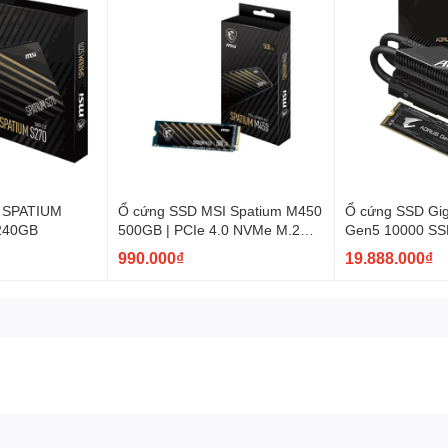
ộ và hiệu suất RAM một cách dễ dàng. Điều này giúp bạn tận dụng toà
g vượt trội và ánh sáng RGB đa dạng, là một lựa chọn tuyệt vời cho
 SPATIUM
Ổ cứng SSD MSI Spatium M450
Ổ cứng SSD Gi
và nổi bật.
 240GB
500GB | PCIe 4.0 NVMe M.2
Gen5 10000 SS
PCI Express 4.0
990.000₫
19.888.000₫