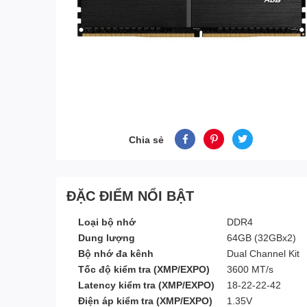
Chia sẻ
ĐẶC ĐIỂM NỔI BẬT
Loại bộ nhớ
DDR4
Dung lượng
64GB (32GBx2)
Bộ nhớ đa kênh
Dual Channel Kit
Tốc độ kiểm tra (XMP/EXPO)
3600 MT/s
Latency kiểm tra (XMP/EXPO)
18-22-22-42
Điện áp kiểm tra (XMP/EXPO)
1.35V