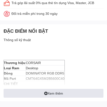
Trả góp lãi suất 0% qua thẻ tín dụng Visa, Master, JCB
Đổi trả miễn phí trong 30 ngày
ĐẶC ĐIỂM NỔI BẬT
Thông số kỹ thuật
Thương hiệu
CORSAIR
Loại Ram
Desktop
Dòng
DOMINATOR RGB DDR5
Mã Part
CMT64GX5M2B5600C40
CHI TIẾT
Dung lượng
64GB (2 x 32GB)
Xem thêm
Loại
DDR5
Tốc độ
5600 MHz
Độ trễ
CL 40-40-40-77