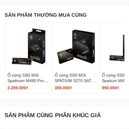
Hiệu điện thế
1.25V
Màu sắc
Đen
SẢN PHẨM THƯỜNG MUA CÙNG
Tản nhiệt
Có
Màu LED
RGB
Ổ cứng SSD MSI
Ổ cứng SSD MSI
Ổ cứng SSD M
Spatinum M480 Pro
SPATIUM S270 SATA
Spatium M450
1TB | PCIe 4.0 NVMe
2.5" 240GB
| PCIe 4.0 NV
2.299.000₫
390.000₫
990.000₫
M.2 2280
PCI Express 4
SẢN PHẨM CÙNG PHÂN KHÚC GIÁ