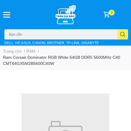
0
DELL, HP, ASUS, CANON, BROTHER, TP-LINK, GIGABYTE
Trang chủ
/
RAM
/
Ram Corsair Dominator RGB White 64GB DDR5 5600MHz C40
CMT64GX5M2B5600C40W