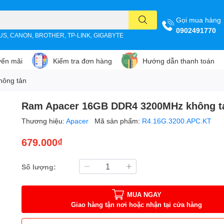
Gọi mua hàng
0902491770
SUS, CANON, BROTHER, TP-LINK, GIGABYTE
ến mãi
Kiểm tra đơn hàng
Hướng dẫn thanh toán
ông tản
Ram Apacer 16GB DDR4 3200MHz không t
Thương hiệu:
Apacer
Mã sản phẩm:
R4.16G.3200.APC.KT
679.000₫
Số lượng:
MUA NGAY
Giao hàng tận nơi hoặc nhận tại cửa hàng