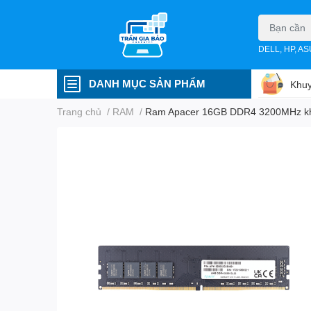
DELL, HP, A
DANH MỤC SẢN PHẨM
Khuy
Trang chủ
/
RAM
/
Ram Apacer 16GB DDR4 3200MHz kh