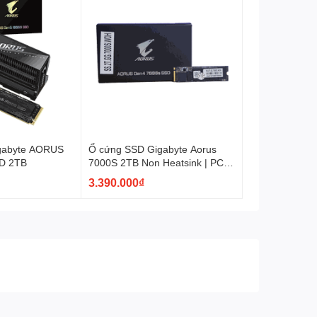
gabyte AORUS
Ổ cứng SSD Gigabyte Aorus
D 2TB
7000S 2TB Non Heatsink | PCIe
Gen4, M.2 NVMe (GP-
3.390.000₫
AG70S2TB)