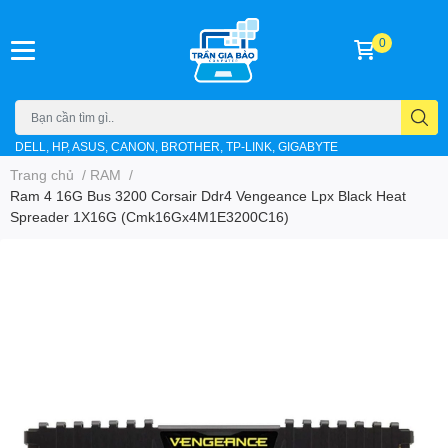
0
DELL, HP, ASUS, CANON, BROTHER, TP-LINK, GIGABYTE
Trang chủ
/
RAM
/
Ram 4 16G Bus 3200 Corsair Ddr4 Vengeance Lpx Black Heat
Spreader 1X16G (Cmk16Gx4M1E3200C16)