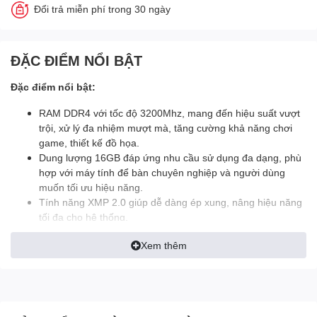
Đổi trả miễn phí trong 30 ngày
ĐẶC ĐIỂM NỔI BẬT
Đặc điểm nổi bật:
RAM DDR4
với tốc độ 3200Mhz, mang đến hiệu suất vượt
trội, xử lý đa nhiệm mượt mà, tăng cường khả năng chơi
game, thiết kế đồ họa.
Dung lượng 16GB đáp ứng nhu cầu sử dụng đa dạng, phù
hợp với
máy tính để bàn
chuyên nghiệp và người dùng
muốn tối ưu hiệu năng.
Tính năng XMP 2.0 giúp dễ dàng ép xung, nâng hiệu năng
tối đa cho hệ thống.
Thiết kế thanh lịch, hiệu quả tản nhiệt tối ưu, tương thích
Xem thêm
với nhiều dòng mainboard hiện nay.
RAM G.Skill 16GB F4-
3200C16D-16GVKC: Nâng