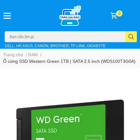
0
DELL, HP, ASUS, CANON, BROTHER, TP-LINK, GIGABYTE
Trang chủ
/
RAM
/
Ổ cứng SSD Western Green 1TB | SATA 2.5 inch (WDS100T3G0A)