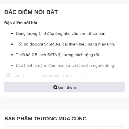
ĐẶC ĐIỂM NỔI BẬT
Đặc điểm nổi bật:
Dung lượng 1TB đáp ứng nhu cầu lưu trữ cơ bản.
Tốc độ đọc/ghi 545MB/s, cải thiện hiệu năng máy tính.
Thiết kế 2.5 inch SATA 3, tương thích rộng rãi.
Bảo hành 5 năm, đảm bảo sự an tâm cho người dùng.
Ổ Cứng SSD Western
Digital Green 1TB SATA:
Xem thêm
Hiệu Năng Ổn Định, Giá
Thành Hấp Dẫn
SẢN PHẨM THƯỜNG MUA CÙNG
Ổ cứng SSD
Western Green 1TB là sản phẩm lý tưởng cho
những ai tìm kiếm một ổ cứng lưu trữ nhanh chóng, hiệu quả và