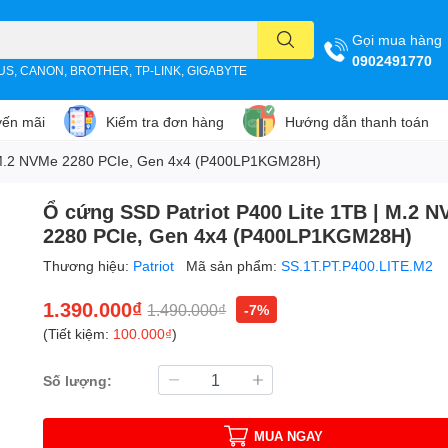
Gọi mua hàng
0902491770
SUS, CANON, BROTHER, TP-LINK, GIGABYTE
ến mãi
Kiểm tra đơn hàng
Hướng dẫn thanh toán
| M.2 NVMe 2280 PCIe, Gen 4x4 (P400LP1KGM28H)
Ổ cứng SSD Patriot P400 Lite 1TB | M.2 
2280 PCIe, Gen 4x4 (P400LP1KGM28H)
Thương hiệu:
Patriot
Mã sản phẩm:
SS.1T.PT.P400.LITE.M2
1.390.000₫
1.490.000₫
-7%
(Tiết kiệm:
100.000₫
)
Số lượng:
MUA NGAY