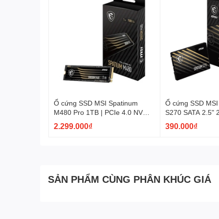
Ổ cứng SSD MSI Spatinum
Ổ cứng SSD MSI
M480 Pro 1TB | PCIe 4.0 NVMe
S270 SATA 2.5"
M.2 2280
2.299.000₫
390.000₫
SẢN PHẨM CÙNG PHÂN KHÚC GIÁ