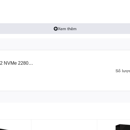
Xem thêm
M.2 NVMe 2280
Số lượ