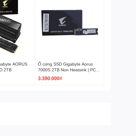
gabyte AORUS
Ổ cứng SSD Gigabyte Aorus
D 2TB
7000S 2TB Non Heatsink | PCIe
Gen4, M.2 NVMe (GP-
3.390.000₫
AG70S2TB)