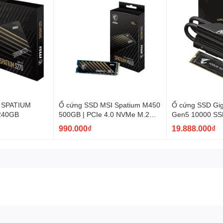
 SPATIUM
Ổ cứng SSD MSI Spatium M450
Ổ cứng SSD Gi
 240GB
500GB | PCIe 4.0 NVMe M.2
Gen5 10000 SS
PCI Express 4.0
990.000₫
19.888.000₫