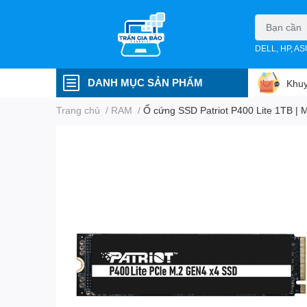
DELL, HP, A
DANH MỤC SẢN PHẨM
Khuy
Trang chủ
/
RAM
/
Ổ cứng SSD Patriot P400 Lite 1TB 