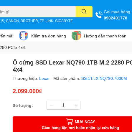
Gọi mua hàng
0902491770
SUS, CANON, BROTHER, TP-LINK, GIGABYTE
ến mãi
Kiểm tra đơn hàng
Hướng dẫn thanh toán
280 PCIe 4x4
Ổ cứng SSD Lexar NQ790 1TB M.2 2280 P
4x4
Thương hiệu:
Lexar
Mã sản phẩm:
SS.1T.LX.NQ790.7000M
2.099.000₫
Số lượng:
MUA NGAY
Giao hàng tận nơi hoặc nhận tại cửa hàng