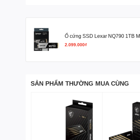
Ổ cứng SSD Lexar NQ790 1TB M
4x4
2.099.000₫
SẢN PHẨM THƯỜNG MUA CÙNG