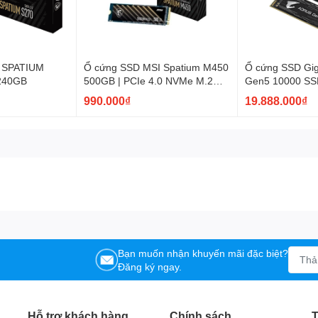
 SPATIUM
Ổ cứng SSD MSI Spatium M450
Ổ cứng SSD Gi
 240GB
500GB | PCIe 4.0 NVMe M.2
Gen5 10000 SS
PCI Express 4.0
990.000₫
19.888.000₫
Bạn muốn nhận khuyến mãi đặc biệt?
Đăng ký ngay.
Hỗ trợ khách hàng
Chính sách
T