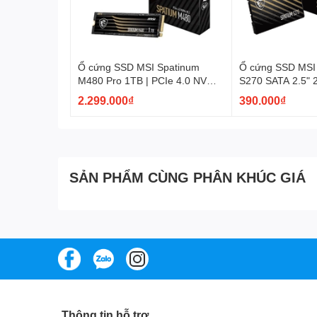
Ổ cứng SSD MSI Spatinum
Ổ cứng SSD MSI
M480 Pro 1TB | PCIe 4.0 NVMe
S270 SATA 2.5"
M.2 2280
2.299.000₫
390.000₫
SẢN PHẨM CÙNG PHÂN KHÚC GIÁ
Thông tin hỗ trợ