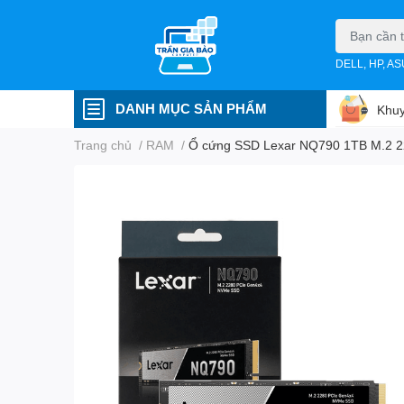
DELL, HP, A
DANH MỤC SẢN PHẨM
Khuy
Trang chủ
/
RAM
/
Ổ cứng SSD Lexar NQ790 1TB M.2 2