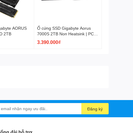
gabyte AORUS
Ổ cứng SSD Gigabyte Aorus
D 2TB
7000S 2TB Non Heatsink | PCIe
Gen4, M.2 NVMe (GP-
3.390.000₫
AG70S2TB)
Đăng ký
ổng đài hỗ trợ