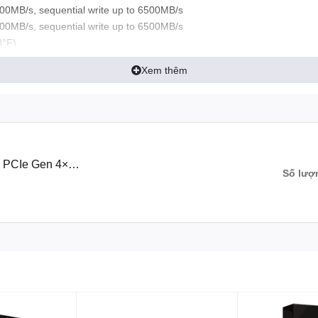
0MB/s, sequential write up to 6500MB/s
0MB/s, sequential write up to 6500MB/s
8°F)
185°F)
Xem thêm
 x 0.87” x 0.10”
ty
alf Sine Wave
 Oct/min, 30min/axis (X,Y,Z)
000TBW, 2TB: 1500TBW, 4TB: 3000TBW
 PCIe Gen 4×4
Số lượ