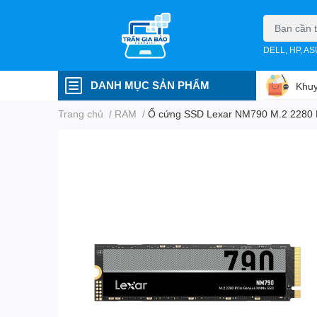
DELL, HP, A
DANH MỤC SẢN PHẨM
Khuy
Trang chủ
/
RAM
/
Ổ cứng SSD Lexar NM790 M.2 2280