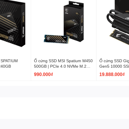
 SPATIUM
Ổ cứng SSD MSI Spatium M450
Ổ cứng SSD Gi
 240GB
500GB | PCIe 4.0 NVMe M.2
Gen5 10000 SS
PCI Express 4.0
990.000₫
19.888.000₫