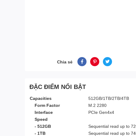
Chia sẻ
ĐẶC ĐIỂM NỔI BẬT
Capacities
512GB/1TB/2TB/4TB
Form Factor
M.2 2280
Interface
PCIe Gen4x4
Speed
- 512GB
Sequential read up to 720
- 1TB
Sequential read up to 740