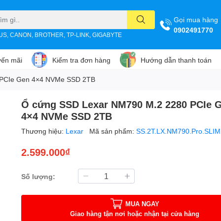
Gọi mua hàng
0902491770
SUS, CANON, BROTHER, TP-LINK, GIGABYTE
ến mãi
Kiểm tra đơn hàng
Hướng dẫn thanh toán
 PCIe Gen 4×4 NVMe SSD 2TB
Ổ cứng SSD Lexar NM790 M.2 2280 PCIe 
4×4 NVMe SSD 2TB
Thương hiệu:
Lexar
Mã sản phẩm:
SS.2T.LX.NM790.Pro.SLI
2.599.000₫
Số lượng:
MUA NGAY
Giao hàng tận nơi hoặc nhận tại cửa hàng