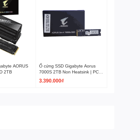
gabyte AORUS
Ổ cứng SSD Gigabyte Aorus
D 2TB
7000S 2TB Non Heatsink | PCIe
Gen4, M.2 NVMe (GP-
3.390.000₫
AG70S2TB)