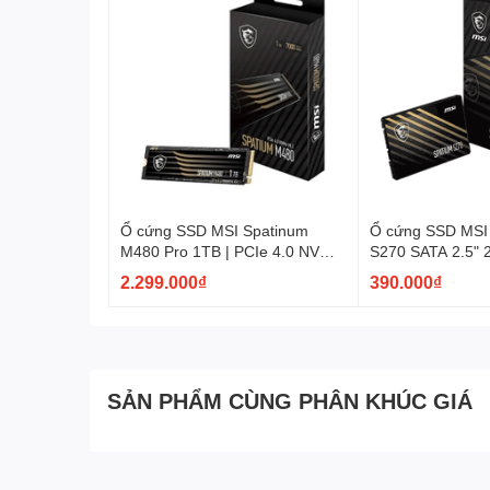
Ổ cứng SSD MSI Spatinum
Ổ cứng SSD MSI
M480 Pro 1TB | PCIe 4.0 NVMe
S270 SATA 2.5"
M.2 2280
2.299.000₫
390.000₫
SẢN PHẨM CÙNG PHÂN KHÚC GIÁ