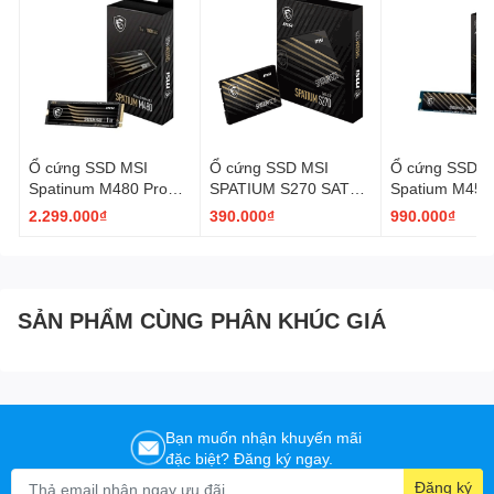
Shock-
1500G, duration 0.5ms, Half Sine Wave²
resistant
Vibration-
10~2000Hz, 1.5mm, 20G, 1 Oct/min,
resistant
30min/axis(X,Y,Z)²
500GB: 300TBW, 1TB: 600TBW, 2TB:
TBW
1200TBW
MTBF
1,500,000 Hours
Ổ cứng SSD MSI
Ổ cứng SSD MSI
Ổ cứng SSD M
Spatinum M480 Pro
SPATIUM S270 SATA
Spatium M450
1TB | PCIe 4.0 NVMe
2.5" 240GB
| PCIe 4.0 NV
2.299.000₫
390.000₫
990.000₫
M.2 2280
PCI Express 4
SẢN PHẨM CÙNG PHÂN KHÚC GIÁ
Bạn muốn nhận khuyến mãi
đặc biệt? Đăng ký ngay.
Đăng ký