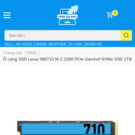
0
DELL, HP, ASUS, CANON, BROTHER, TP-LINK, GIGABYTE
Trang chủ
/
RAM
/
Ổ cứng SSD Lexar NM710 M.2 2280 PCIe Gen4x4 NVMe SSD 1TB