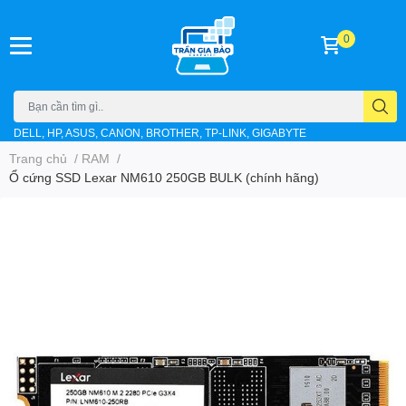
0
DELL, HP, ASUS, CANON, BROTHER, TP-LINK, GIGABYTE
Trang chủ
/
RAM
/
Ổ cứng SSD Lexar NM610 250GB BULK (chính hãng)