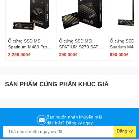
Ổ cứng SSD MSI
Ổ cứng SSD MSI
Ổ cứng SSD M
Spatinum M480 Pro
SPATIUM S270 SATA
Spatium M450
1TB | PCIe 4.0 NVMe
2.5" 240GB
| PCIe 4.0 NV
2.299.000₫
390.000₫
990.000₫
M.2 2280
PCI Express 4
SẢN PHẨM CÙNG PHÂN KHÚC GIÁ
Bạn muốn nhận khuyến mãi
đặc biệt? Đăng ký ngay.
Đăng ký