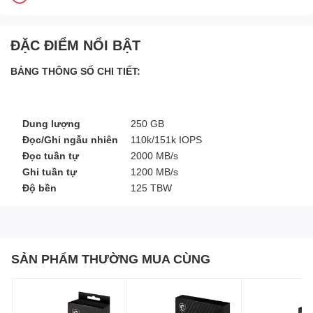
ĐẶC ĐIỂM NỔI BẬT
BẢNG THÔNG SỐ CHI TIẾT:
Dung lượng
250 GB
Đọc/Ghi ngẫu nhiên
110k/151k IOPS
Đọc tuần tự
2000 MB/s
Ghi tuần tự
1200 MB/s
Độ bền
125 TBW
SẢN PHẨM THƯỜNG MUA CÙNG