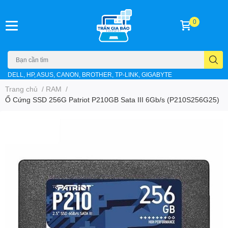
0
DELL, HP, ASUS, CANON, BROTHER, TP-LINK, GIGABYTE
Trang chủ
/
RAM
/
Ổ Cứng SSD 256G Patriot P210GB Sata III 6Gb/s (P210S256G25)