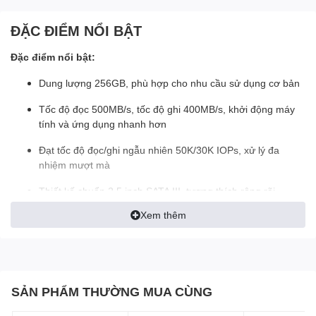
ĐẶC ĐIỂM NỔI BẬT
Đặc điểm nổi bật:
Dung lượng 256GB, phù hợp cho nhu cầu sử dụng cơ bản
Tốc độ đọc 500MB/s, tốc độ ghi 400MB/s, khởi động máy
tính và ứng dụng nhanh hơn
Đạt tốc độ đọc/ghi ngẫu nhiên 50K/30K IOPs, xử lý đa
nhiệm mượt mà
Thiết kế chuẩn 2.5 inch SATA III, tương thích rộng rãi.
Ổ Cứng SSD 256G Patriot
Xem thêm
P210GB: Nâng Cấp Hiệu
Năng Cho Máy Tính Với
SẢN PHẨM THƯỜNG MUA CÙNG
Giá Cả Hợp Lý