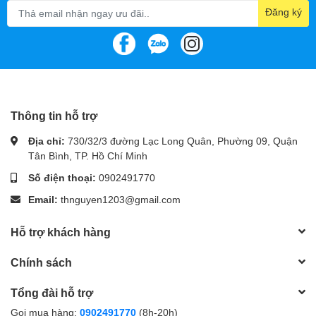
Đăng ký
Hiệu năng ổn định, đáp ứng
nhu cầu cơ bản
Thông tin hỗ trợ
Với tốc độ đọc 500MB/s và tốc độ ghi 400MB/s,
Ổ Cứng SSD
Địa chỉ:
730/32/3 đường Lạc Long Quân, Phường 09, Quận
256G Patriot P210GB
giúp khởi động máy tính, giúp bạn trải
Tân Bình, TP. Hồ Chí Minh
nghiệm tốc độ xử lý dữ liệu nhanh chóng, mượt mà, không còn
Số điện thoại:
0902491770
phải chờ đợi.
Email:
thnguyen1203@gmail.com
Hỗ trợ khách hàng
Chính sách
Tổng đài hỗ trợ
Gọi mua hàng:
0902491770
(8h-20h)