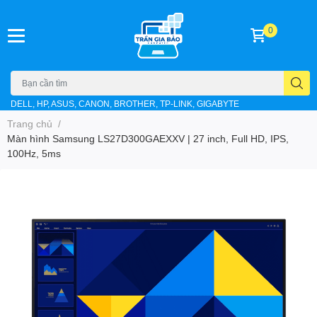
0
DELL, HP, ASUS, CANON, BROTHER, TP-LINK, GIGABYTE
Trang chủ
/
Màn hình Samsung LS27D300GAEXXV | 27 inch, Full HD, IPS,
100Hz, 5ms