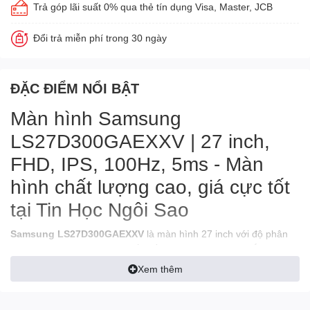
Trả góp lãi suất 0% qua thẻ tín dụng Visa, Master, JCB
Đổi trả miễn phí trong 30 ngày
ĐẶC ĐIỂM NỔI BẬT
Màn hình Samsung
LS27D300GAEXXV | 27 inch,
FHD, IPS, 100Hz, 5ms - Màn
hình chất lượng cao, giá cực tốt
tại Tin Học Ngôi Sao
Samsung LS27D300GAEXXV
là màn hình 27 inch với độ phân
giải Full HD (1920 x 1080), tấm nền IPS cho hình ảnh sắc nét và
góc nhìn rộng. Với tần số quét 100Hz và thời gian phản hồi chỉ
Xem thêm
5ms, màn hình này lý tưởng cho các nhu cầu giải trí và công việc
văn phòng. Hãy đến
Tin Học Ngôi Sao
để mua sản phẩm với
mức giá cực kỳ hợp lý và chính sách bảo hành tốt nhất!