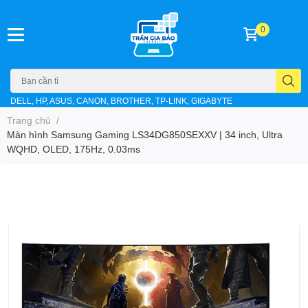
0
DELL, HP, ASUS, CANON, BROTHER, TP-LINK, GIGABYTE
Trang chủ
/
Màn hình Samsung Gaming LS34DG850SEXXV | 34 inch, Ultra
WQHD, OLED, 175Hz, 0.03ms