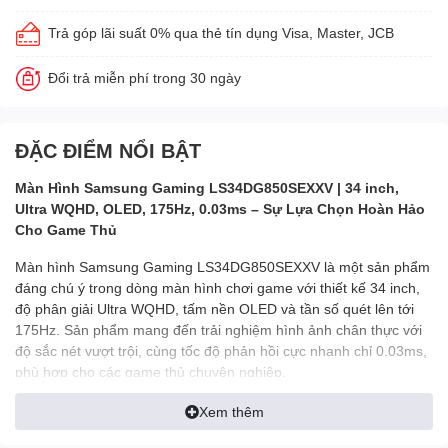
Trả góp lãi suất 0% qua thẻ tín dụng Visa, Master, JCB
Đổi trả miễn phí trong 30 ngày
ĐẶC ĐIỂM NỔI BẬT
Màn Hình Samsung Gaming LS34DG850SEXXV | 34 inch,
Ultra WQHD, OLED, 175Hz, 0.03ms – Sự Lựa Chọn Hoàn Hảo
Cho Game Thủ
Màn hình Samsung Gaming LS34DG850SEXXV là một sản phẩm
đáng chú ý trong dòng màn hình chơi game với thiết kế 34 inch,
độ phân giải Ultra WQHD, tấm nền OLED và tần số quét lên tới
175Hz. Sản phẩm mang đến trải nghiệm hình ảnh chân thực với
độ sắc nét vượt trội, cùng tốc độ phản hồi cực nhanh chỉ 0.03ms,
phù hợp cho các game thủ chuyên nghiệp.
Tính Năng Nổi Bật Màn Hình Samsung Gaming
Xem thêm
LS34DG850SEXXV