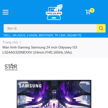
0
DELL, HP, ASUS, CANON, BROTHER, TP-LINK, GIGABYTE
Trang chủ
/
Màn hình Gaming Samsung 24 inch Odyssey G3
LS24AG320NEXXV (24inch,FHD,165Hz,1Ms).