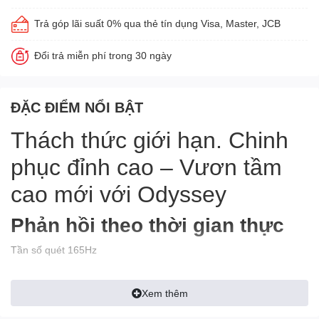
Trả góp lãi suất 0% qua thẻ tín dụng Visa, Master, JCB
Đổi trả miễn phí trong 30 ngày
ĐẶC ĐIỂM NỔI BẬT
Thách thức giới hạn. Chinh
phục đỉnh cao – Vươn tầm
cao mới với Odyssey
Phản hồi theo thời gian thực
Tần số quét 165Hz
Đánh bại mọi đối thủ với tốc độ cực đại. Tần số quét 165Hz siêu
tốc loại bỏ tối đa giật, lag cho trải nghiệm chiến đấu mượt mà, ưu
Xem thêm
việt.