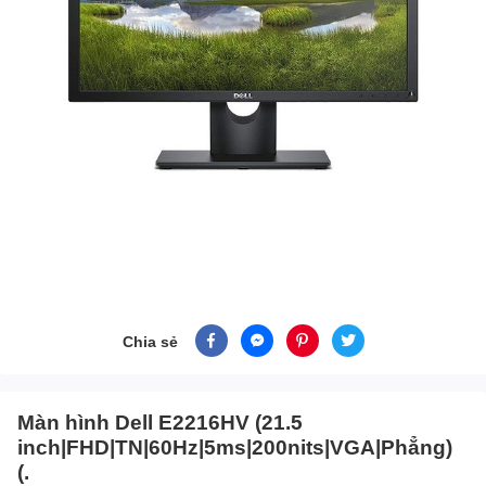
Chia sẻ
Màn hình Dell E2216HV (21.5
inch|FHD|TN|60Hz|5ms|200nits|VGA|Phẳng)
(.