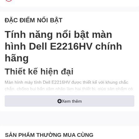
ĐẶC ĐIỂM NỔI BẬT
Tính năng nổi bật màn
hình Dell E2216HV chính
hãng
Thiết kế hiện đại
Màn hình máy tính Dell E2216HV được thiết kế với khung chắc
chắn, chống bụi bẩn xâm nhập làm hại thiết bị, giúp sản phẩm có
độ bền cao, phục vụ bạn lâu dài. Gam màu đen giúp màn hình dễ
Xem thêm
dàng thích nghi với không gian phòng hoặc nơi làm việc.
Màn hình 21.5 inches
Có kích thước 21.5 inches, màn hình máy tính Dell E2216HV cho
phép bạn thao tác dễ dàng, rõ ràng, thuận tiện để thưởng thức
SẢN PHẨM THƯỜNG MUA CÙNG
phim hoặc chơi game. Màn hình máy tính Dell E2216HV có độ