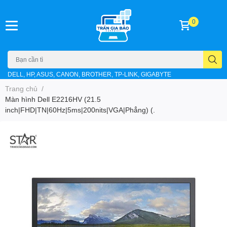
0
DELL, HP, ASUS, CANON, BROTHER, TP-LINK, GIGABYTE
Trang chủ
/
Màn hình Dell E2216HV (21.5
inch|FHD|TN|60Hz|5ms|200nits|VGA|Phẳng) (.