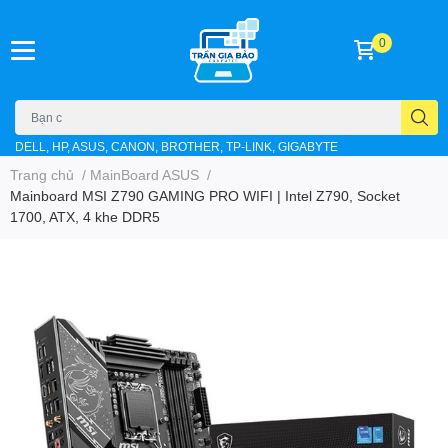
0
DELL, HP, ASUS, CANON, BROTHER, TP-LINK, GIGABYTE
Trang chủ
/
MainBoard ASUS
/
Mainboard MSI Z790 GAMING PRO WIFI | Intel Z790, Socket
1700, ATX, 4 khe DDR5