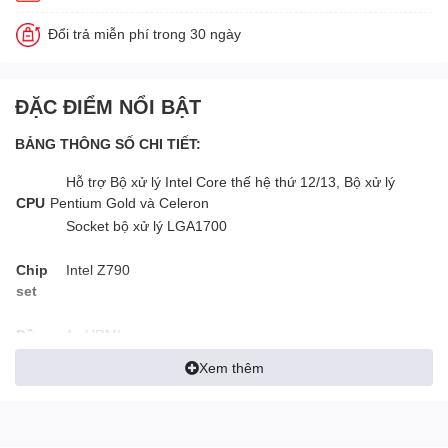
Đổi trả miễn phí trong 30 ngày
ĐẶC ĐIỂM NỔI BẬT
BẢNG THÔNG SỐ CHI TIẾT:
Hỗ trợ Bộ xử lý Intel Core thế hệ thứ 12/13, Bộ xử lý
CPU
Pentium Gold và Celeron
Socket bộ xử lý LGA1700
Chip
Intel Z790
set
Đồ
1x HDMI
họa
Xem thêm
1x DisplayPort
Hỗ trợ HDMI ™ 1.4 với HDR, độ phân giải tối đa 4K
30Hz*
* Chỉ khả dụng trên bộ xử lý có đồ họa tích hợp. Thông