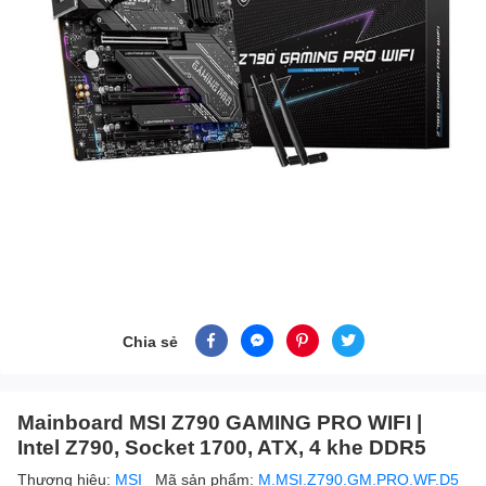
Chia sẻ
Mainboard MSI Z790 GAMING PRO WIFI |
Intel Z790, Socket 1700, ATX, 4 khe DDR5
Thương hiệu:
MSI
Mã sản phẩm:
M.MSI.Z790.GM.PRO.WF.D5