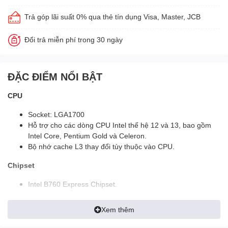
Trả góp lãi suất 0% qua thẻ tín dụng Visa, Master, JCB
Đổi trả miễn phí trong 30 ngày
ĐẶC ĐIỂM NỔI BẬT
CPU
Socket: LGA1700
Hỗ trợ cho các dòng CPU Intel thế hệ 12 và 13, bao gồm
Intel Core, Pentium Gold và Celeron.
Bộ nhớ cache L3 thay đổi tùy thuộc vào CPU.
Chipset
Intel B760 Express Chipset.
Bộ nhớ
Xem thêm
Hỗ trợ cho các module DDR5 với tốc độ từ 4800 MT/s đến