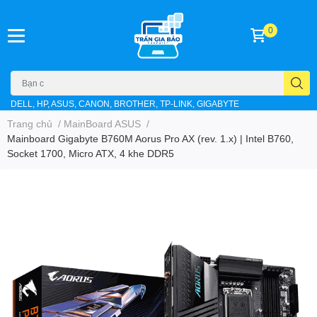
0
DELL, HP, ASUS, CANON, BROTHER, TP-LINK, GIGABYTE
Trang chủ
/
MainBoard ASUS
/
Mainboard Gigabyte B760M Aorus Pro AX (rev. 1.x) | Intel B760,
Socket 1700, Micro ATX, 4 khe DDR5