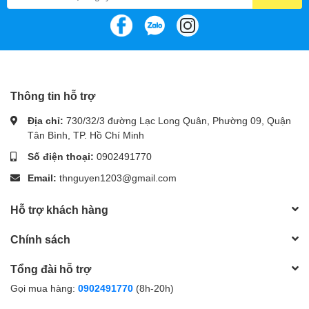
bảng
Gen 1, 2 x USB 2.0/1.1, 1 x RJ-45, 3 x audio jacks
phía
sau
BIOS
128 Mbit flash, AMI UEFI BIOS
Hệ
Thông tin hỗ trợ
điều
Hỗ trợ Windows 11 64-bit, Windows 10 64-bit
Địa chỉ:
730/32/3 đường Lạc Long Quân, Phường 09, Quận
hành
Tân Bình, TP. Hồ Chí Minh
Hệ số
Số điện thoại:
0902491770
Micro ATX, 23.3cm x 19.8cm
khuôn
Email:
thnguyen1203@gmail.com
Hỗ trợ khách hàng
Chính sách
Tổng đài hỗ trợ
Gọi mua hàng:
0902491770
(8h-20h)