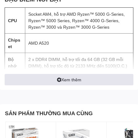
Socket AM4, hỗ trợ AMD Ryzen™ 5000 G-Series,
CPU
Ryzen™ 5000 Series, Ryzen™ 4000 G-Series,
Ryzen™ 3000 và Ryzen™ 3000 G-Series
Chips
AMD A520
et
Bộ
2 x DDR4 DIMM, hỗ trợ tối đa 64 GB (32 GB mỗi
nhớ
DIMM), hỗ trợ tốc độ từ 2133 MHz đến 5100(O.C.)
Card
Xem thêm
đồ
AMD Radeon™ Graphics, hỗ trợ 1 x D-Sub, độ
họa
phân giải tối đa 1920x1200@60Hz và 1 x HDMI, độ
tích
phân giải tối đa 4096x2160@60Hz
hợp
SẢN PHẨM THƯỜNG MUA CÙNG
Âm
Realtek® Audio CODEC, âm thanh HD 2/4/5.1/7.1
thanh
kênh
LAN
Realtek® GbE LAN chip (1 Gbps/100 Mbps)