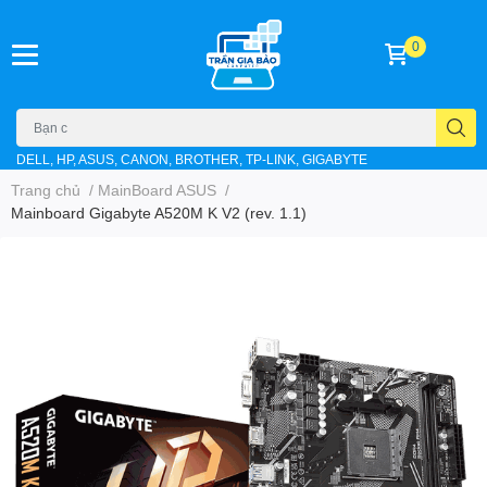
0
DELL, HP, ASUS, CANON, BROTHER, TP-LINK, GIGABYTE
Trang chủ
/
MainBoard ASUS
/
Mainboard Gigabyte A520M K V2 (rev. 1.1)