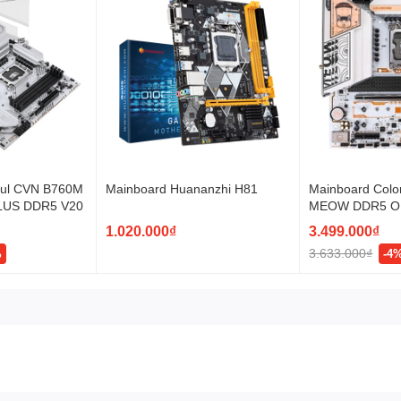
el B760, hỗ trợ CPU Intel thế hệ 13 và 12, mang đến hiệu năng vượt t
 tận dụng tối đa hiệu năng của hệ thống. Ngoài ra, bo mạch chủ này
ful CVN B760M
Mainboard Huananzhi H81
Mainboard Colo
LUS DDR5 V20
MEOW DDR5 
1.020.000₫
3.499.000₫
3.633.000₫
%
-4
ối mạng 2.5G LAN, mang đến tốc độ truyền tải dữ liệu nhanh hơn gấp đ
tuyến mượt mà hơn.