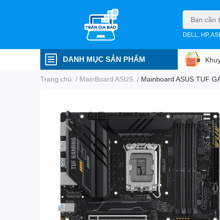
DELL, HP, A
DANH MỤC SẢN PHẨM
Khuy
Trang chủ
/
MainBoard ASUS
/
Mainboard ASUS TUF GAM