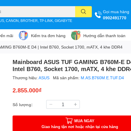
Gọi mua hàng
0902491770
SUS, CANON, BROTHER, TP-LINK, GIGABYTE
ến mãi
Kiểm tra đơn hàng
Hướng dẫn thanh toán
ING B760M-E D4 | Intel B760, Socket 1700, mATX, 4 khe DDR4
Mainboard ASUS TUF GAMING B760M-E D4
Intel B760, Socket 1700, mATX, 4 khe DDR
Thương hiệu:
ASUS
Mã sản phẩm:
M.AS.B760M.E.TUF.D4
2.855.000₫
Số lượng:
MUA NGAY
Giao hàng tận nơi hoặc nhận tại cửa hàng