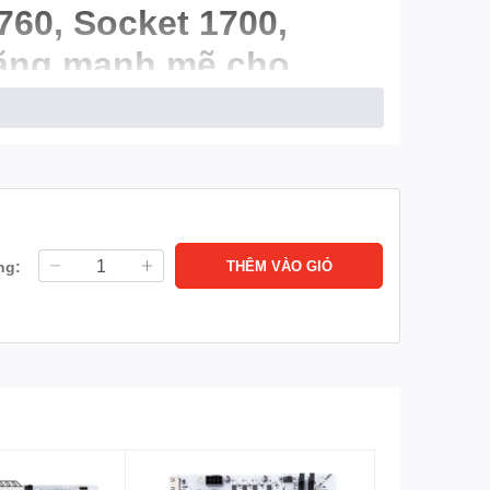
60, Socket 1700,
năng mạnh mẽ cho
o, ổn định. Sản phẩm được trang bị chipset Intel
hiệm chơi game mượt mà, ổn định và bền bỉ.
ng:
THÊM VÀO GIỎ