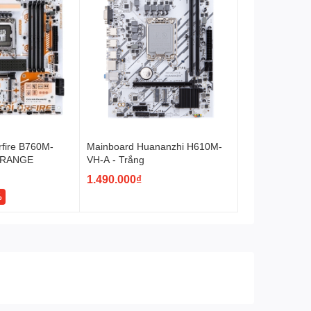
rội cho người dùng. Chipset này cho phép người dùng
 cũng hỗ trợ RAM DDR4 tốc độ cao, cho phép người dùng
rfire B760M-
Mainboard Huananzhi H610M-
ORANGE
VH-A - Trắng
1.490.000₫
%
ôi so với mạng LAN Gigabit truyền thống, giúp người