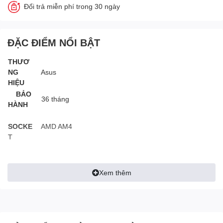
Đổi trả miễn phí trong 30 ngày
ĐẶC ĐIỂM NỔI BẬT
THƯƠ
NG
Asus
HIỆU
BẢO
36 tháng
HÀNH
SOCKE
AMD AM4
T
CHIPS
B550
ET
Xem thêm
KHE
RAM
4 khe
TỐI ĐA
BUS
2133MHz, 2400MHz, 2666MHz, 2800MHz, 3000MHz,