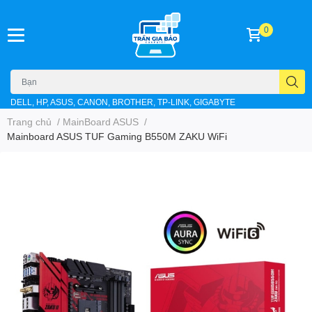
0
DELL, HP, ASUS, CANON, BROTHER, TP-LINK, GIGABYTE
Trang chủ
/
MainBoard ASUS
/
Mainboard ASUS TUF Gaming B550M ZAKU WiFi