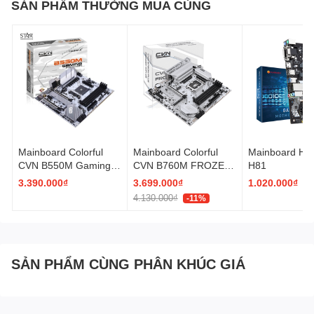
RAM
SẢN PHẨM THƯỜNG MUA CÙNG
3200MHz, 3333MHz, 3466MHz, 3600MHz, 3733MHz,
HỖ
3866MHz, 4000MHz, 4133MHz, 4266MHz, 440
TRỢ
Mainboard Colorful
Mainboard Colorful
Mainboard Hu
CVN B550M Gaming
CVN B760M FROZEN
H81
Frozen V14
WIFI PLUS DDR5 V20
3.390.000₫
3.699.000₫
1.020.000₫
4.130.000₫
-11%
SẢN PHẨM CÙNG PHÂN KHÚC GIÁ