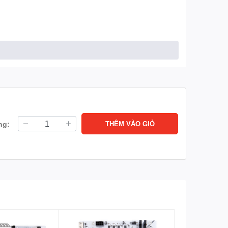
000/4800 Non-ECC, Un-buffered Memory
ng:
THÊM VÀO GIỎ