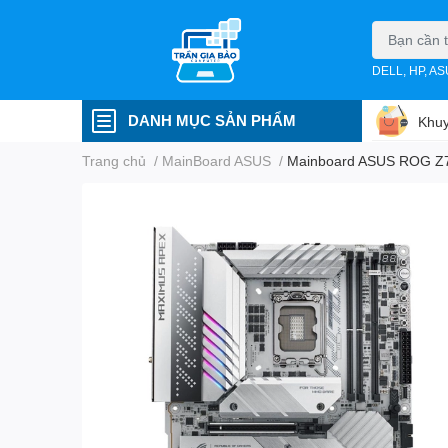
DELL, HP, A
DANH MỤC SẢN PHẨM
Khuy
Trang chủ
/
MainBoard ASUS
/
Mainboard ASUS ROG Z7