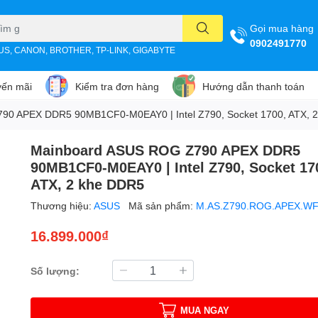
Gọi mua hàng
0902491770
SUS, CANON, BROTHER, TP-LINK, GIGABYTE
ến mãi
Kiểm tra đơn hàng
Hướng dẫn thanh toán
90 APEX DDR5 90MB1CF0-M0EAY0 | Intel Z790, Socket 1700, ATX, 
Mainboard ASUS ROG Z790 APEX DDR5
90MB1CF0-M0EAY0 | Intel Z790, Socket 17
ATX, 2 khe DDR5
Thương hiệu:
ASUS
Mã sản phẩm:
M.AS.Z790.ROG.APEX.WF
16.899.000₫
Số lượng:
MUA NGAY