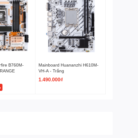
rfire B760M-
Mainboard Huananzhi H610M-
ORANGE
VH-A - Trắng
1.490.000₫
%