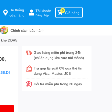
Hệ thống
Tài khoản
0
Giỏ hàng
cửa hàng
Đăng nhập
Chính sách bảo hành
2 khe DDR5
Giao hàng miễn phí trong 24h
(chỉ áp dụng khu vực nội thành)
00,
Trả góp lãi suất 0% qua thẻ tín
.6E.D5
dụng Visa, Master, JCB
Đổi trả miễn phí trong 30 ngày