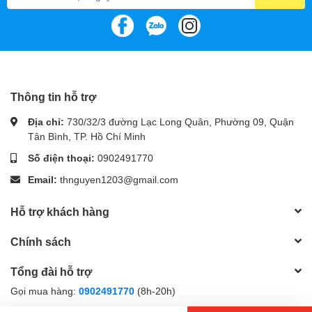
2.0 ports (Type-A).
Front USB: 1 x USB 3.2 Gen 1 (5G) header (supports 2
additional USB 3.2 Gen 1 ports), 1 x USB 2.0 header
(supports 2 additional USB 2.0 ports).
Audio:
Thông tin hỗ trợ
Realtek 7.1 Surround Sound High Definition Audio CODEC.
Supports up to 24-Bit/192 kHz playback.
Địa chỉ:
730/32/3 đường Lạc Long Quân, Phường 09, Quận
Audio Shielding, premium audio capacitors, dedicated
Tân Bình, TP. Hồ Chí Minh
audio PCB layers.
Số điện thoại:
0902491770
Back Panel I/O Ports:
Email:
thnguyen1203@gmail.com
2 x USB 3.2 Gen 1 (5G) ports (Type-A), 4 x USB 2.0 ports
Hỗ trợ khách hàng
(Type-A), 1 x VGA port, 1 x HDMI port, 1 x Realtek 1Gb
Ethernet port, 3 x audio jacks, 1 x COM port, 1 x PS/2
Chính sách
Keyboard/Mouse combo port.
Internal I/O Connectors:
Tổng đài hỗ trợ
Gọi mua hàng:
0902491770
(8h-20h)
Various connectors for fans, power, storage, and USB.
RGB header, Clear CMOS header, front panel audio