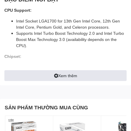
CPU Support:
Intel Socket LGA1700 for 13th Gen Intel Core, 12th Gen
Intel Core, Pentium Gold, and Celeron processors.
Supports Intel Turbo Boost Technology 2.0 and Intel Turbo
Boost Max Technology 3.0 (availability depends on the
CPU).
Chipset:
Intel H610 Chipset
Xem thêm
Memory:
2 DIMM slots, support for up to 96GB of DDR5 memory at
various speeds (5600/5400/5200/5000/4800).
Dual-channel memory architecture.
SẢN PHẨM THƯỜNG MUA CÙNG
Supports Intel Extreme Memory Profile (XMP).
Graphics:
1 x VGA port