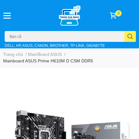
0
DELL, HP, ASUS, CANON, BROTHER, TP-LINK, GIGABYTE
Trang chủ
/
MainBoard ASUS
/
Mainboard ASUS Prime H610M D CSM DDR5