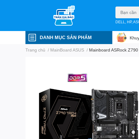
DELL, HP, A
DANH MỤC SẢN PHẨM
Khuy
Trang chủ
/
MainBoard ASUS
/
Mainboard ASRock Z790 T