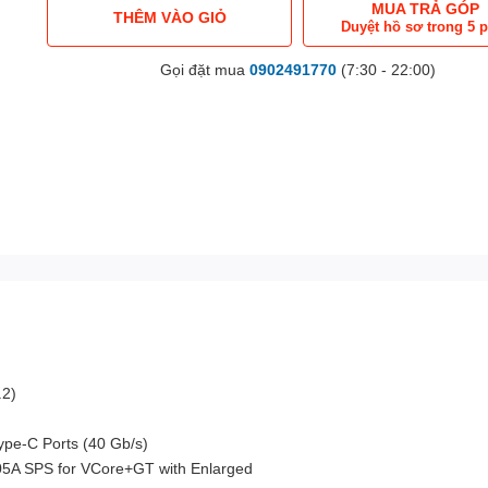
MUA TRẢ GÓP
THÊM VÀO GIỎ
Duyệt hồ sơ trong 5 
Gọi đặt mua
0902491770
(7:30 - 22:00)
.2)
e-C Ports (40 Gb/s)
A SPS for VCore+GT with Enlarged