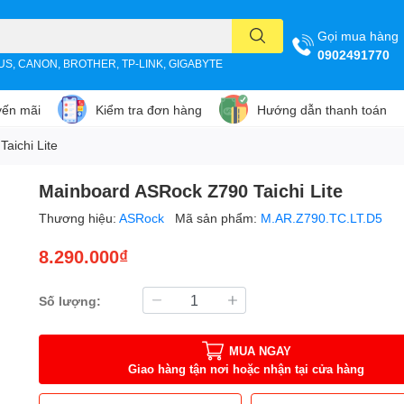
Gọi mua hàng
0902491770
SUS, CANON, BROTHER, TP-LINK, GIGABYTE
ến mãi
Kiểm tra đơn hàng
Hướng dẫn thanh toán
aichi Lite
Mainboard ASRock Z790 Taichi Lite
Thương hiệu:
ASRock
Mã sản phẩm:
M.AR.Z790.TC.LT.D5
8.290.000₫
Số lượng:
MUA NGAY
Giao hàng tận nơi hoặc nhận tại cửa hàng