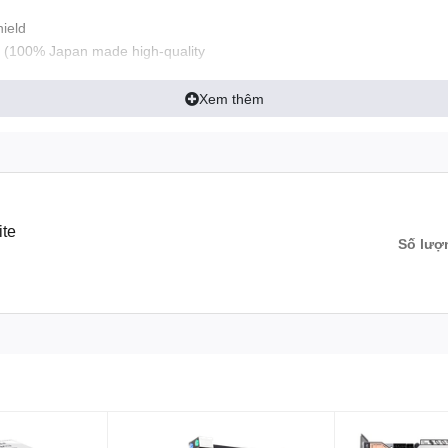
ield
 (100% Japan made high-quality
tors)
02.11ax Wi-Fi 6E Module
Xem thêm
Fast Charging (20V/3A)
g Ports
ler
h Gen and next-gen Intel® Core™
ite
Số lượ
echnology
ost Max 3.0 Technology