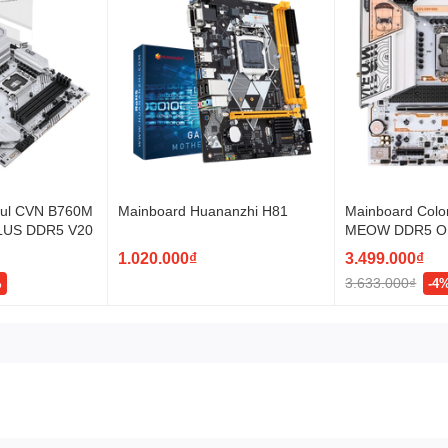
ful CVN B760M
Mainboard Huananzhi H81
Mainboard Colo
LUS DDR5 V20
MEOW DDR5 
1.020.000₫
3.499.000₫
3.633.000₫
%
-4