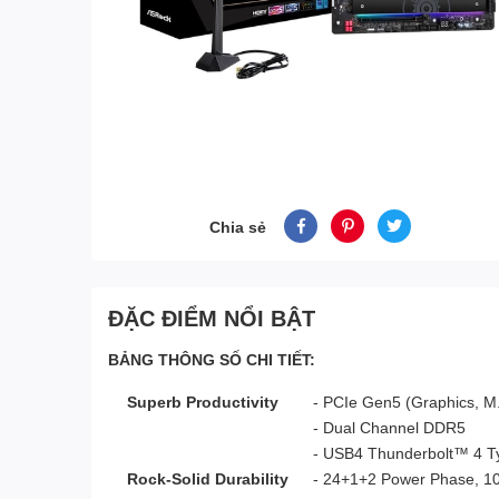
Chia sẻ
ĐẶC ĐIỂM NỔI BẬT
BẢNG THÔNG SỐ CHI TIẾT:
Superb Productivity
- PCIe Gen5 (Graphics, M
- Dual Channel DDR5
- USB4 Thunderbolt™ 4 Typ
Rock-Solid Durability
- 24+1+2 Power Phase, 105