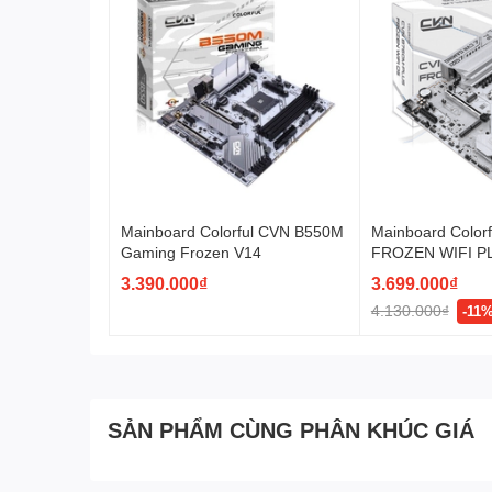
Mainboard Colorful CVN B550M
Mainboard Color
Gaming Frozen V14
FROZEN WIFI P
3.390.000₫
3.699.000₫
4.130.000₫
-11
SẢN PHẨM CÙNG PHÂN KHÚC GIÁ