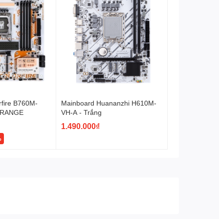
rfire B760M-
Mainboard Huananzhi H610M-
ORANGE
VH-A - Trắng
1.490.000₫
%